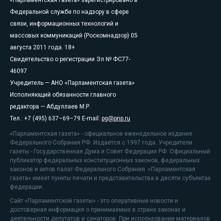
Федеральной службе по надзору в сфере
связи, информационных технологий и
массовых коммуникаций (Роскомнадзор) 05
августа 2011 года. 18+
Свидетельство о регистрации Эл № ФС77-
46097
Учредитель — АНО «Парламентская газета»
Исполняющий обязанности главного
редактора — Абдуллаев М.Р.
Тел.: +7 (495) 637–69–79 E-mail:
pg@pnp.ru
«Парламентская газета» - официальное еженедельное издание
Федерального Собрания РФ. Издается с 1997 года. Учредители
газеты - Государственная Дума и Совет Федерации РФ. Официальный
публикатор федеральных конституционных законов, федеральных
законов и актов палат Федерального Собрания. «Парламентская
газета» имеет пункты печати и представительства в десяти субъектах
федерации.
Сайт «Парламентской газеты» - это оперативные новости и
достоверная информация о принимаемых в стране законах и
деятельности депутатов и сенаторов. При использовании материалов