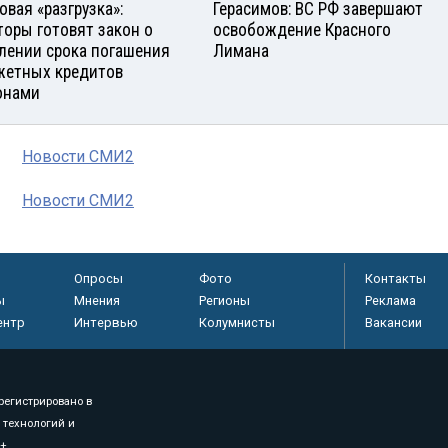
овая «разгрузка»:
Герасимов: ВС РФ завершают
торы готовят закон о
освобождение Красного
лении срока погашения
Лимана
етных кредитов
онами
Новости СМИ2
Новости СМИ2
Опросы
Фото
Контакты
ы
Мнения
Регионы
Реклама
ентр
Интервью
Колумнисты
Вакансии
регистрировано в
 технологий и
8+