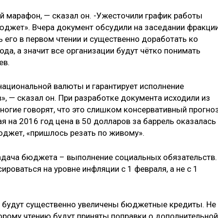
 марафон, — сказал он. -Ужесточили график работы
юджет». Вчера документ обсудили на заседании фракции
 его в первом чтении и существенно доработать ко
ода, а значит все организации будут чётко понимать
ев.
национальной валюты и гарантирует исполнение
», — сказал он. При разработке документа исходили из
ногие говорят, что это слишком консервативный прогноз
я на 2016 год цена в 50 долларов за баррель оказалась
юджет, «пришлось резать по живому».
адача бюджета – выполнение социальных обязательств.
роваться на уровне инфляции с 1 февраля, а не с 1
х будут существенно увеличены бюджетные кредиты. Не
орому чтению будут приняты поправки о дополнительной