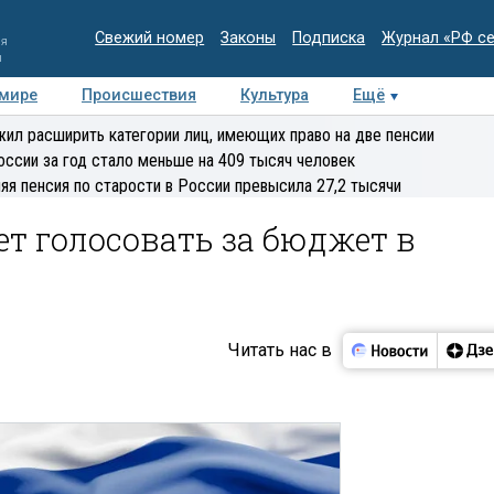
Свежий номер
Законы
Подписка
Журнал «РФ с
ия
и
 мире
Происшествия
Культура
Ещё
Медиацентр
Интервью
Колумнисты
Делова
ил расширить категории лиц, имеющих право на две пенсии
эксперт
оссии за год стало меньше на 409 тысяч человек
яя пенсия по старости в России превысила 27,2 тысячи
ет голосовать за бюджет в
Читать нас в