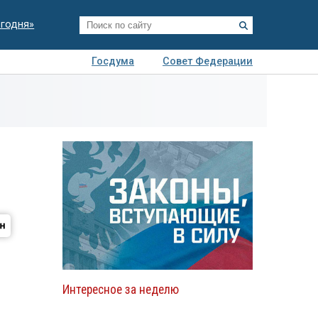
егодня»
Госдума
Совет Федерации
я
Авто
Недвижимость
Технологии
иза
Интересное за неделю