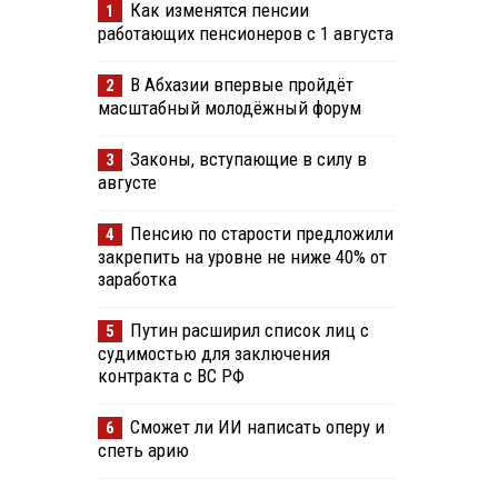
Как изменятся пенсии
1
работающих пенсионеров с 1 августа
В Абхазии впервые пройдёт
2
масштабный молодёжный форум
Законы, вступающие в силу в
3
августе
Пенсию по старости предложили
4
закрепить на уровне не ниже 40% от
заработка
Путин расширил список лиц с
5
судимостью для заключения
контракта с ВС РФ
Сможет ли ИИ написать оперу и
6
спеть арию