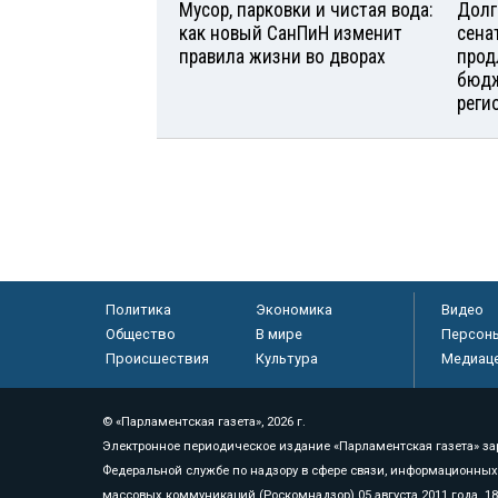
Мусор, парковки и чистая вода:
Долг
как новый СанПиН изменит
сена
правила жизни во дворах
прод
бюдж
реги
Политика
Экономика
Видео
Общество
В мире
Персон
Происшествия
Культура
Медиац
© «Парламентская газета», 2026 г.
Электронное периодическое издание «Парламентская газета» за
Федеральной службе по надзору в сфере связи, информационных
массовых коммуникаций (Роскомнадзор) 05 августа 2011 года. 1