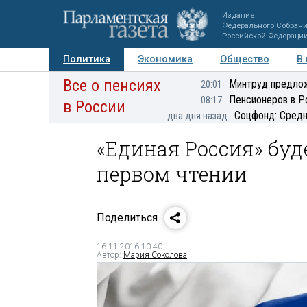
Издание
Федерального Собран
Российской Федераци
Политика
Экономика
Общество
В
Все о пенсиях
Фото
Авторы
Персоны
Мнения
Регионы
Минтруд предлож
20:01
Пенсионеров в Р
08:17
в России
Соцфонд: Средн
два дня назад
«Единая Россия» буд
первом чтении
Поделиться
16.11.2016 10:40
Автор:
Мария Соколова