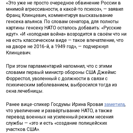
«Это уже не просто очередное обвинение России в
мнимой агрессивности, а какой-то психоз», — заявил
Франц Клинцевич, комментируя высказывание
генсека альянса. По словам сенатора, для полноты
картины генсеку НАТО осталось добавить: «Русские
идут». «И «холодная война» возродится в своём что ни
на есть классическом виде — такое впечатление, что
на дворе не 2016-й, а 1949 год», — подчеркнул
Клинцевич.
При этом парламентарий напомнил, что с этими
словами первый министр обороны США Джеймс
Форрестол, уволенный с должности в связи с
психическим заболеванием, выбросился тогда из
окна лечебницы.
Ранее вице-спикер Госдумы Ирина Яровая
заметила
,
что увеличение и развёртывание НАТО, а также
перевод военных на усиленный режим несения
службы — «это и есть «создание полицейских
участков США».