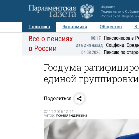
Издание
Федерального Собран
Российской Федераци
Политика
Экономика
Общество
В
Все о пенсиях
Фото
Авторы
Персоны
Мнения
Регионы
Пенсионеров в Р
08:17
Соцфонд: Средн
два дня назад
в России
Пенсию по старо
04.08.2026
Госдума ратифициро
единой группировки
Поделиться
02.11.2016 12:14
Автор:
Ксения Редичкина