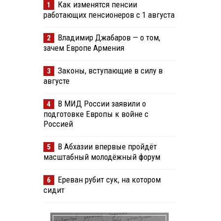
Как изменятся пенсии
1
работающих пенсионеров с 1 августа
Владимир Джабаров — о том,
2
зачем Европе Армения
Законы, вступающие в силу в
3
августе
В МИД России заявили о
4
подготовке Европы к войне с
Россией
В Абхазии впервые пройдёт
5
масштабный молодёжный форум
Ереван рубит сук, на котором
6
сидит