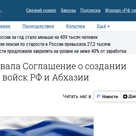
Свежий номер
Законы
Подписка
Журнал «РФ с
ия
и
 мире
Происшествия
Культура
Ещё
Медиацентр
Интервью
Колумнисты
Делова
оссии за год стало меньше на 409 тысяч человек
эксперт
яя пенсия по старости в России превысила 27,2 тысячи
сти предложили закрепить на уровне не ниже 40% от заработка
вала Соглашение о создании
 войск РФ и Абхазии
Читать нас в