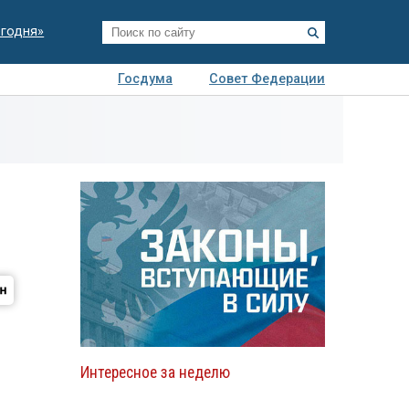
егодня»
Госдума
Совет Федерации
я
Авто
Недвижимость
Технологии
иза
Интересное за неделю