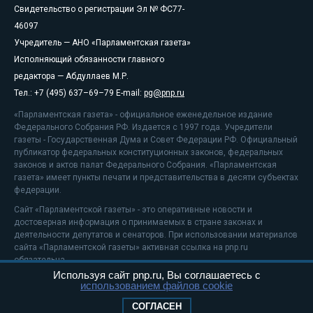
Свидетельство о регистрации Эл № ФС77-
46097
Учредитель — АНО «Парламентская газета»
Исполняющий обязанности главного
редактора — Абдуллаев М.Р.
Тел.: +7 (495) 637–69–79 E-mail:
pg@pnp.ru
«Парламентская газета» - официальное еженедельное издание
Федерального Собрания РФ. Издается с 1997 года. Учредители
газеты - Государственная Дума и Совет Федерации РФ. Официальный
публикатор федеральных конституционных законов, федеральных
законов и актов палат Федерального Собрания. «Парламентская
газета» имеет пункты печати и представительства в десяти субъектах
федерации.
Сайт «Парламентской газеты» - это оперативные новости и
достоверная информация о принимаемых в стране законах и
деятельности депутатов и сенаторов. При использовании материалов
сайта «Парламентской газеты» активная ссылка на pnp.ru
обязательна.
Используя сайт pnp.ru, Вы соглашаетесь с
На информационном ресурсе применяются
рекомендательные
использованием файлов cookie
технологии
Положение о защите персональных данных
СОГЛАСЕН