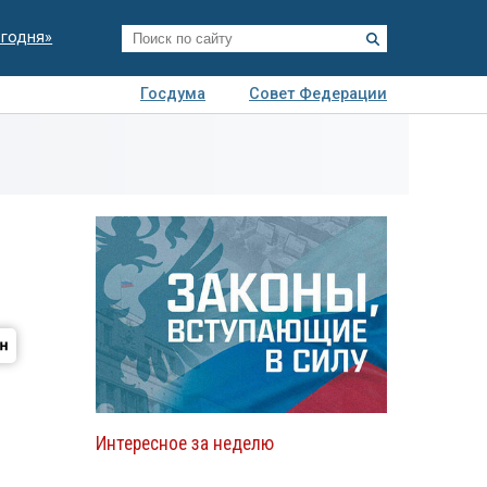
егодня»
Госдума
Совет Федерации
я
Авто
Недвижимость
Технологии
иза
Интересное за неделю