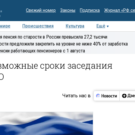
Свежий номер
Законы
Подписка
Журнал «РФ с
ия
и
 мире
Происшествия
Культура
Ещё
Медиацентр
Интервью
Колумнисты
Делова
я пенсия по старости в России превысила 27,2 тысячи
эксперт
ости предложили закрепить на уровне не ниже 40% от заработка
енсии работающих пенсионеров с 1 августа
озможные сроки заседания
О
Читать нас в