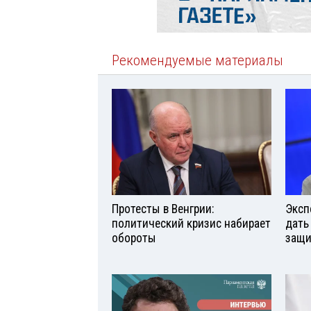
Рекомендуемые материалы
Протесты в Венгрии:
Эксп
политический кризис набирает
дать
обороты
защи