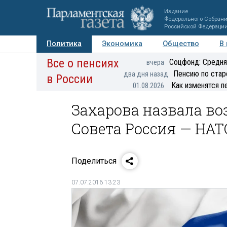
Издание
Федерального Собран
Российской Федераци
Политика
Экономика
Общество
В
Все о пенсиях
Фото
Авторы
Персоны
Мнения
Регионы
Соцфонд: Средня
вчера
Пенсию по стар
два дня назад
в России
Как изменятся п
01.08.2026
Захарова назвала в
Совета Россия — НАТ
Поделиться
07.07.2016 13:23