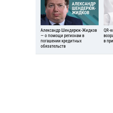
Александр Шендерюк-Жидков
QR-к
— о помощи регионам в
возр
погашении кредитных
в пр
обязательств