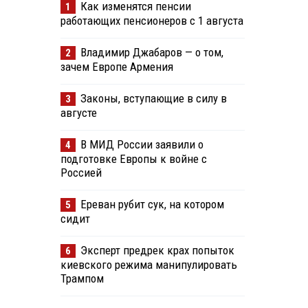
Как изменятся пенсии
1
работающих пенсионеров с 1 августа
Владимир Джабаров — о том,
2
зачем Европе Армения
Законы, вступающие в силу в
3
августе
В МИД России заявили о
4
подготовке Европы к войне с
Россией
Ереван рубит сук, на котором
5
сидит
Эксперт предрек крах попыток
6
киевского режима манипулировать
Трампом