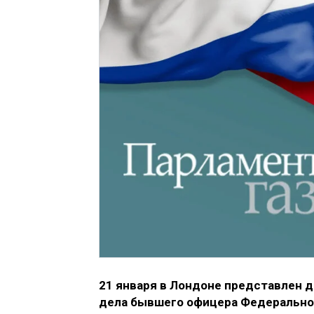
21 января в Лондоне представлен 
дела бывшего офицера Федерально