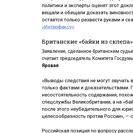
политики и эксперты оценят этот док
вещали и обещали доказать виновност
остается только развести руками и ск
«Интерфаксу»
.
Британские «байки из склепа»
Заявление, сделанное британским судье
считает председатель Комитета Госдум
Яровая
.
«Выводы следствия не могут звучать 
только фактами и доказательствами. 
несостоятельность содержания, похож
спецслужбы Великобритании, а на «бай
после этого неубедительного для юрис
целесообразность против России», — с
Российская позиция по вопросу рассл