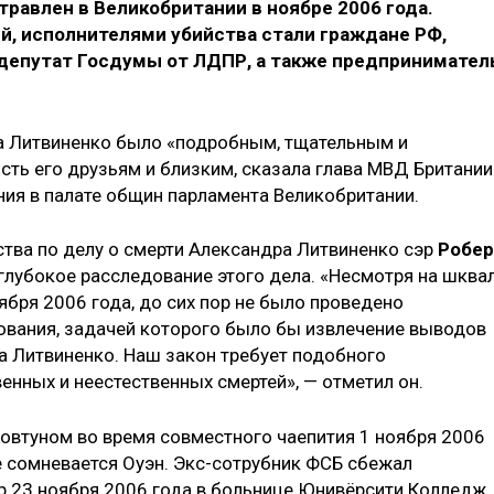
травлен в Великобритании в ноябре 2006 года.
й, исполнителями убийства стали граждане РФ,
 депутат Госдумы от ЛДПР, а также предпринимател
ра Литвиненко было «подробным, тщательным и
сть его друзьям и близким, сказала глава МВД Британии
ния в палате общин парламента Великобритании.
тва по делу о смерти Александра Литвиненко сэр
Робер
глубокое расследование этого дела. «Несмотря на шква
бря 2006 года, до сих пор не было проведено
ования, задачей которого было бы извлечение выводов
а Литвиненко. Наш закон требует подобного
енных и неестественных смертей», — отметил он.
овтуном во время совместного чаепития 1 ноября 2006
не сомневается Оуэн. Экс-сотрубник ФСБ сбежал
ер 23 ноября 2006 года в больнице Юнивёрсити Колледж