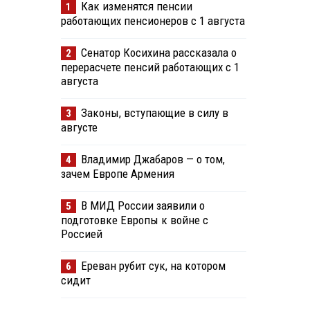
Как изменятся пенсии
1
работающих пенсионеров с 1 августа
Сенатор Косихина рассказала о
2
перерасчете пенсий работающих с 1
августа
Законы, вступающие в силу в
3
августе
Владимир Джабаров — о том,
4
зачем Европе Армения
В МИД России заявили о
5
подготовке Европы к войне с
Россией
Ереван рубит сук, на котором
6
сидит