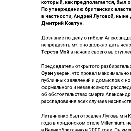
который, как предполагается, был о
По утверждению британских власте
в частности, Андрей Луговой, ныне
Дмитрий Ковтун.
Дознание по делу о гибели Александ
непредвзятым», оно должно дать ясно
Тереза Мэй
в начале своего выступле
Председатель открытого разбирательс
Оуэн
уверен, что провел максимально 
публичных заявлений и домыслов с ноя
формального и независимого расслед
об обстоятельствах смерти Александр
расследования всех случаев насильств
Литвиненко был отравлен Луговым и К
года в лондонском отеле Millennium, 
в Великобританию в 2000 году. Он ум