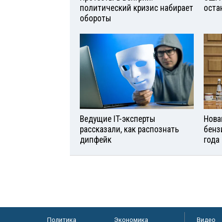
политический кризис набирает
оста
обороты
Ведущие IT-эксперты
Нова
рассказали, как распознать
бенз
дипфейк
года
Политика
Экономика
Видео