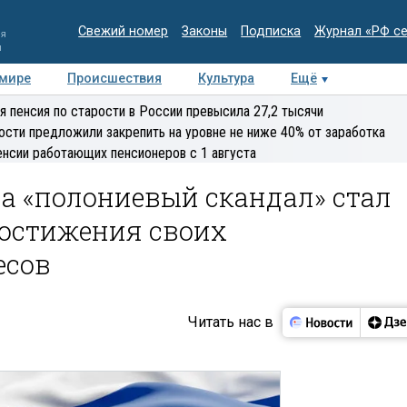
Свежий номер
Законы
Подписка
Журнал «РФ с
ия
и
 мире
Происшествия
Культура
Ещё
Медиацентр
Интервью
Колумнисты
Делова
я пенсия по старости в России превысила 27,2 тысячи
эксперт
ости предложили закрепить на уровне не ниже 40% от заработка
енсии работающих пенсионеров с 1 августа
а «полониевый скандал» стал
остижения своих
есов
Читать нас в