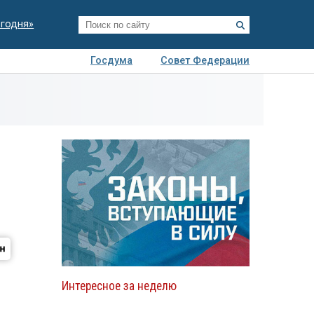
егодня»
Госдума
Совет Федерации
я
Авто
Недвижимость
Технологии
иза
Интересное за неделю