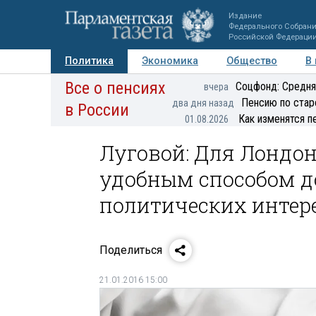
Издание
Федерального Собран
Российской Федераци
Политика
Экономика
Общество
В
Все о пенсиях
Фото
Авторы
Персоны
Мнения
Регионы
Соцфонд: Средня
вчера
Пенсию по стар
два дня назад
в России
Как изменятся п
01.08.2026
Луговой: Для Лондон
удобным способом д
политических интер
Поделиться
21.01.2016 15:00