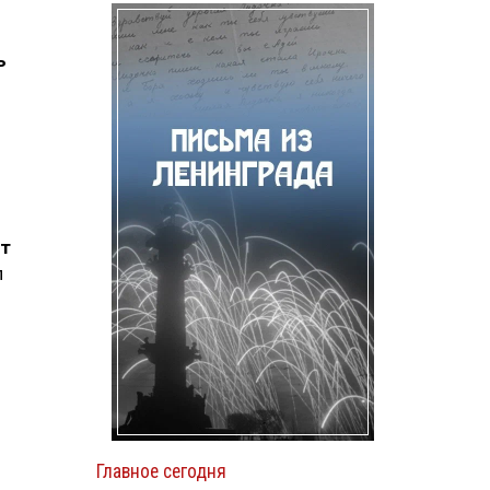
ь
т
л
Главное сегодня