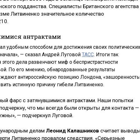
нского подданства. Специалисты Британского агентства
зме Литвиненко значительное количество
210.
шимися антрактами
ал удобным способом для достижения своих политически
 начала», — сказал Андрей Луговой
ТАСС
. Итоги так
 этого дела развенчают миф о беспристрастности
вой. По его мнению, обнародованные результаты
ерждают антироссийскую позицию Лондона, «зашоренность
овить истинную причину гибели Литвиненко.
ьный фарс с затянувшимися антрактами. Наши попытки
подчеркну, что мы всегда были открыты для контакта —
нужны», — подчеркнул Луговой.
дународным делам
Леонид Калашников
считает вывод
ерти Литвиненко провалом следствия. «Серьезные