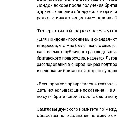
Лондон вскоре после получения брита
здравоохранения обнаружили в органи
радиоактивного вещества — полония-
Театральный фарс с затянув
«Для Лондона «полониевый скандал» ст
интересов, что мне было ясно с самого
называемого публичного расследования
британского правосудия, надеется Луго
расследования в очередной раз подтв
и нежелание британской стороны устан
«Весь процесс превратился в театрал
дать исчерпывающие показания — а я 
по сути, британской стороне были не 
Замглавы думского комитета по меж
общественного дознания по делу о см