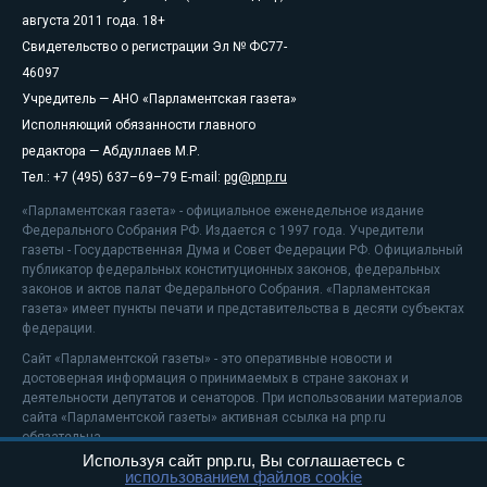
августа 2011 года. 18+
Свидетельство о регистрации Эл № ФС77-
46097
Учредитель — АНО «Парламентская газета»
Исполняющий обязанности главного
редактора — Абдуллаев М.Р.
Тел.: +7 (495) 637–69–79 E-mail:
pg@pnp.ru
«Парламентская газета» - официальное еженедельное издание
Федерального Собрания РФ. Издается с 1997 года. Учредители
газеты - Государственная Дума и Совет Федерации РФ. Официальный
публикатор федеральных конституционных законов, федеральных
законов и актов палат Федерального Собрания. «Парламентская
газета» имеет пункты печати и представительства в десяти субъектах
федерации.
Сайт «Парламентской газеты» - это оперативные новости и
достоверная информация о принимаемых в стране законах и
деятельности депутатов и сенаторов. При использовании материалов
сайта «Парламентской газеты» активная ссылка на pnp.ru
обязательна.
Используя сайт pnp.ru, Вы соглашаетесь с
На информационном ресурсе применяются
рекомендательные
использованием файлов cookie
технологии