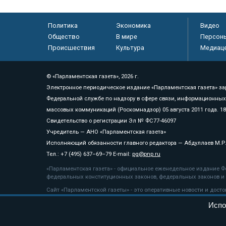
Политика
Экономика
Видео
Общество
В мире
Персон
Происшествия
Культура
Медиац
© «Парламентская газета», 2026 г.
Электронное периодическое издание «Парламентская газета» за
Федеральной службе по надзору в сфере связи, информационных
массовых коммуникаций (Роскомнадзор) 05 августа 2011 года. 1
Свидетельство о регистрации Эл № ФС77-46097
Учредитель — АНО «Парламентская газета»
Исполняющий обязанности главного редактора — Абдуллаев М.Р
Тел.: +7 (495) 637–69–79 E-mail:
pg@pnp.ru
«Парламентская газета» - официальное еженедельное издание Фе
федеральных конституционных законов, федеральных законов и а
Сайт «Парламентской газеты» - это оперативные новости и дост
«Парламентской газеты» активная ссылка на pnp.ru обязательна.
Испо
На информационном ресурсе применяются
рекомендательные т
Положение о защите персональных данных