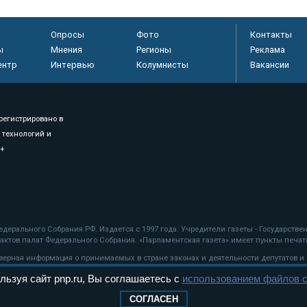
Опросы
Фото
Контакты
ы
Мнения
Регионы
Реклама
ентр
Интервью
Колумнисты
Вакансии
регистрировано в
 технологий и
8+
.
дерального Собрания РФ. Издается с 1997 года. Учредители газеты - Государств
ктов палат Федерального Собрания. «Парламентская газета» имеет пункты печати
оверная информация о принимаемых в стране законах и деятельности депутатов и
льзуя сайт pnp.ru, Вы соглашаетесь с
использованием файлов c
ехнологии
СОГЛАСЕН