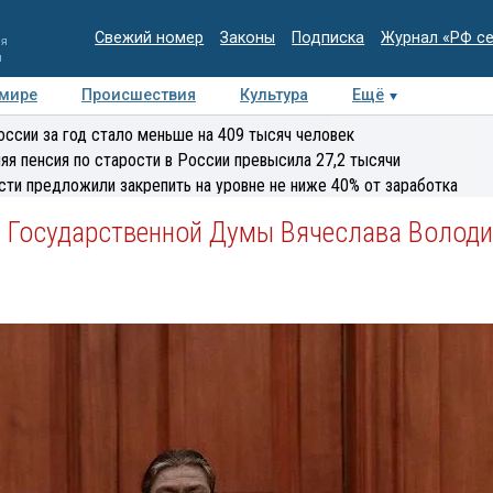
Свежий номер
Законы
Подписка
Журнал «РФ с
ия
и
 мире
Происшествия
Культура
Ещё
Медиацентр
Интервью
Колумнисты
Делова
оссии за год стало меньше на 409 тысяч человек
эксперт
яя пенсия по старости в России превысила 27,2 тысячи
сти предложили закрепить на уровне не ниже 40% от заработка
 Государственной Думы Вячеслава Володи