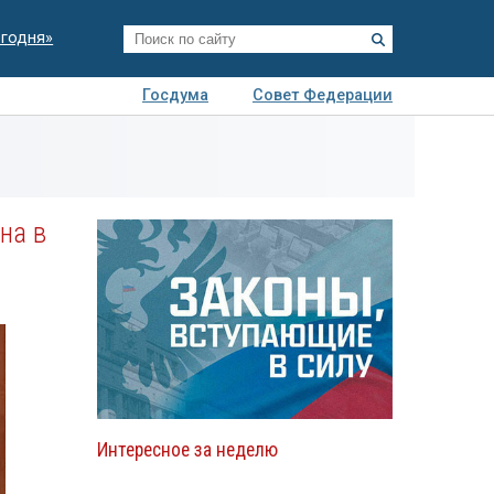
егодня»
Госдума
Совет Федерации
я
Авто
Недвижимость
Технологии
иза
на в
Интересное за неделю