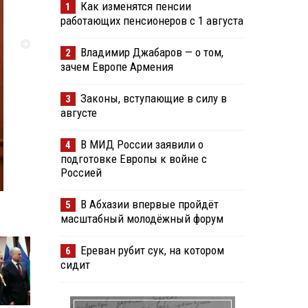
Как изменятся пенсии
1
работающих пенсионеров с 1 августа
Владимир Джабаров — о том,
2
зачем Европе Армения
Законы, вступающие в силу в
3
августе
В МИД России заявили о
4
подготовке Европы к войне с
Россией
В Абхазии впервые пройдёт
5
масштабный молодёжный форум
Ереван рубит сук, на котором
6
сидит