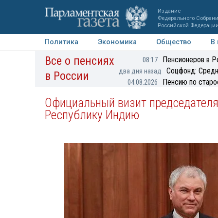
Издание
Федерального Собран
Российской Федераци
Политика
Экономика
Общество
В
Все о пенсиях
Фото
Авторы
Персоны
Мнения
Регионы
Пенсионеров в Р
08:17
Соцфонд: Средн
два дня назад
в России
Пенсию по старо
04.08.2026
Официальный визит председателя
Республику Индию