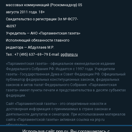
массовых коммуникаций (Роскомнадзор) 05
августа 2011 года. 18+
Свидетельство о регистрации Эл № ФС77-
46097
Учредитель — АНО «Парламентская газета»
Исполняющий обязанности главного
редактора — Абдуллаев М.Р.
Тел.: +7 (495) 637–69–79 E-mail:
pg@pnp.ru
«Парламентская газета» - официальное еженедельное издание
Федерального Собрания РФ. Издается с 1997 года. Учредители
газеты - Государственная Дума и Совет Федерации РФ. Официальный
публикатор федеральных конституционных законов, федеральных
законов и актов палат Федерального Собрания. «Парламентская
газета» имеет пункты печати и представительства в десяти субъектах
федерации.
Сайт «Парламентской газеты» - это оперативные новости и
достоверная информация о принимаемых в стране законах и
деятельности депутатов и сенаторов. При использовании материалов
сайта «Парламентской газеты» активная ссылка на pnp.ru
обязательна.
Используя сайт pnp.ru, Вы соглашаетесь с