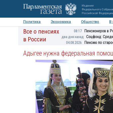
Издание
Федерального Собран
Российской Федераци
Политика
Экономика
Общество
В
Все о пенсиях
Фото
Авторы
Персоны
Мнения
Регионы
Пенсионеров в Р
08:17
Соцфонд: Средн
два дня назад
в России
Пенсию по старо
04.08.2026
Адыгее нужна федеральная помо