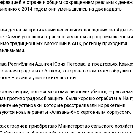
 инфляцией в стране и общим сокращением реальных дене
равнению с 2014 годом они уменьшились на двенадцать
зводства на протяжении нескольких последних лет Адыге
ге. Самой успешной отраслью является агропромышленный
омимо традиционных вложений в АПК, региону приходится
таклизмами.
тва Республики Адыгея Юрия Петрова, в предгорьях Кавка
рования градовых облаков, которые потом могут обрушить
 югу России и уничтожить посевы.
т стать нищим, понеся многомиллионные убытки, — рассказа
ема противоградовой защиты была хорошо отработана. На п
нитные установки, которые расстреливали их ракетами
зуются новые ракеты «Алазань-6» с картонным корпусом».
сах аграриев приобретало Министерство сельского хозяйст
 Сейчас каждый регион борется за сохранение своих посев