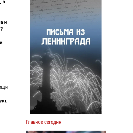
 а
а и
я?
и
мощи
укт,
Главное сегодня