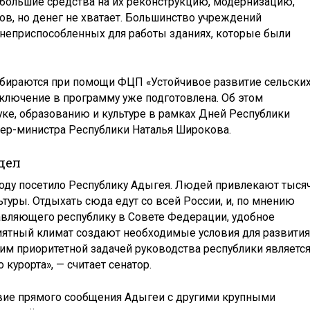
большие средства на их реконструкцию, модернизацию,
в, но денег не хватает. Большинство учреждений
 неприспособленных для работы зданиях, которые были
обираются при помощи ФЦП «Устойчивое развитие сельски
включение в программу уже подготовлена. Об этом
уке, образованию и культуре в рамках Дней Республики
ьер-министра Республики Наталья Широкова.
дел
году посетило Республику Адыгея. Людей привлекают тыся
туры. Отдыхать сюда едут со всей России, и, по мнению
авляющего республику в Совете Федерации, удобное
иятный климат создают необходимые условия для развития
этим приоритетной задачей руководства республики являетс
урорта», — считает сенатор.
твие прямого сообщения Адыгеи с другими крупными