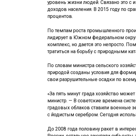
уровень жизни людей. Связано это с
доходов населения. В 2015 году по с
процентов.
По темпам роста промышленного прои
лидирует в Южном федеральном окру
комплекс, но дается это непросто. П
тратиться на борьбу с природными ка
По словам министра сельского хозяйс
природой созданы условия для форми
свои разрушительные осадки по всему
«За пять минут града хозяйство може
министр. — В советские времена сист
градовых облаков ставили военные зе
с йодистым серебром. Сегодня исполь
До 2008 года половину ракет в интере
России, остальное закупали субъекты.