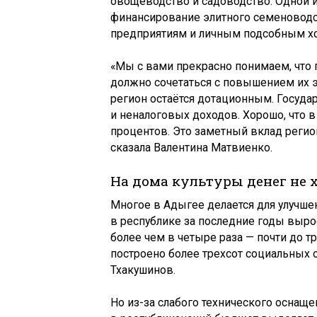
овощеводство и садоводство. Одной и
финансирование элитного семеноводс
предприятиям и личным подсобным хо
«Мы с вами прекрасно понимаем, что 
должно сочетаться с повышением их эф
регион остаётся дотационным. Госуда
и неналоговых доходов. Хорошо, что в
процентов. Это заметный вклад регио
сказала Валентина Матвиенко.
На дома культуры денег не 
Многое в Адыгее делается для улучше
в республике за последние годы вырос
более чем в четыре раза — почти до т
построено более трехсот социальных 
Тхакушинов.
Но из-за слабого технического оснащ