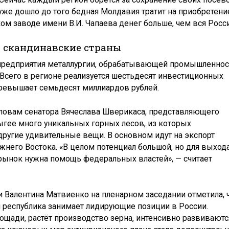
и уже дошло до того бедная Молдавия тратит на приобретени
ом заводе имени В.И. Чапаева денег больше, чем вся Росси
в скандинавские страны
предприятия металлургии, обрабатывающей промышленнос
Всего в регионе реализуется шестьдесят инвестиционных
превышает семьдесят миллиардов рублей.
словам сенатора Вячеслава Шверикаса, представляющего
ыгее много уникальных горных лесов, из которых
другие удивительные вещи. В основном идут на экспорт
жнего Востока. «В целом потенциал большой, но для выход
рынок нужна помощь федеральных властей», — считает
 Валентина Матвиенко на пленарном заседании отметила, 
республика занимает лидирующие позиции в России.
щади, растёт производство зерна, интенсивно развиваютс