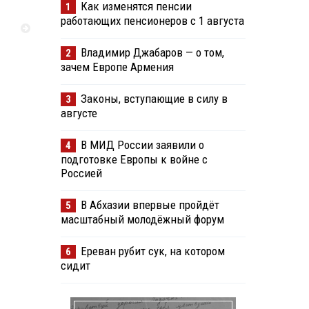
Как изменятся пенсии
1
работающих пенсионеров с 1 августа
Владимир Джабаров — о том,
2
зачем Европе Армения
Законы, вступающие в силу в
3
августе
В МИД России заявили о
4
подготовке Европы к войне с
Россией
В Абхазии впервые пройдёт
5
масштабный молодёжный форум
Ереван рубит сук, на котором
6
сидит