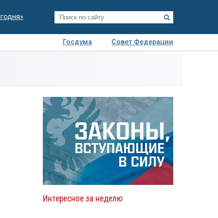
егодня»
Госдума
Совет Федерации
я
Авто
Недвижимость
Технологии
иза
Интересное за неделю