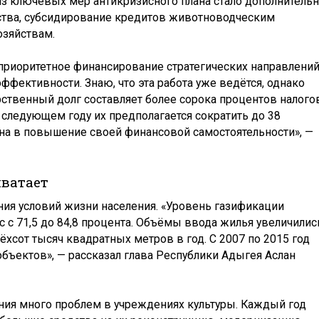
з ключевых мер антикризисного плана стало дополнитель
тва, субсидирование кредитов животноводческим
зяйствам.
приоритетное финансирование стратегических направлени
фективности. Знаю, что эта работа уже ведётся, однако
рственный долг составляет более сорока процентов налог
 следующем году их предполагается сократить до 38
на в повышение своей финансовой самостоятельности», —
хватает
ния условий жизни населения. «Уровень газификации
 с 71,5 до 84,8 процента. Объёмы ввода жилья увеличилис
рёхсот тысяч квадратных метров в год. С 2007 по 2015 год
объектов», — рассказал глава Республики Адыгея Аслан
ения много проблем в учреждениях культуры. Каждый год