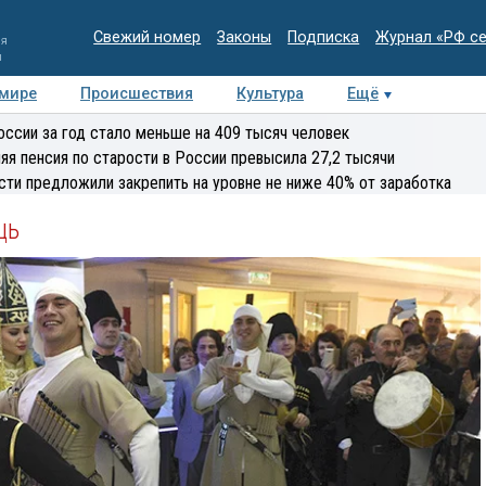
Свежий номер
Законы
Подписка
Журнал «РФ с
ия
и
 мире
Происшествия
Культура
Ещё
Медиацентр
Интервью
Колумнисты
Делова
оссии за год стало меньше на 409 тысяч человек
эксперт
яя пенсия по старости в России превысила 27,2 тысячи
сти предложили закрепить на уровне не ниже 40% от заработка
щь