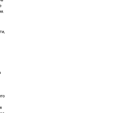
е
я.
ти,
а
что
я