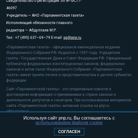
Свидетельство о регистрации Эл № ФС77-
46097
Учредитель — АНО «Парламентская газета»
Исполняющий обязанности главного
редактора — Абдуллаев М.Р.
Тел.: +7 (495) 637–69–79 E-mail:
pg@pnp.ru
«Парламентская газета» - официальное еженедельное издание
Федерального Собрания РФ. Издается с 1997 года. Учредители
газеты - Государственная Дума и Совет Федерации РФ. Официальный
публикатор федеральных конституционных законов, федеральных
законов и актов палат Федерального Собрания. «Парламентская
газета» имеет пункты печати и представительства в десяти субъектах
федерации.
Сайт «Парламентской газеты» - это оперативные новости и
достоверная информация о принимаемых в стране законах и
деятельности депутатов и сенаторов. При использовании материалов
сайта «Парламентской газеты» активная ссылка на pnp.ru
обязательна.
Используя сайт pnp.ru, Вы соглашаетесь с
На информационном ресурсе применяются
рекомендательные
использованием файлов cookie
технологии
Положение о защите персональных данных
СОГЛАСЕН