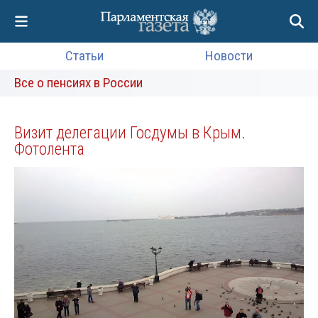
Статьи
Новости
Все о пенсиях в России
Визит делегации Госдумы в Крым.
Фотолента