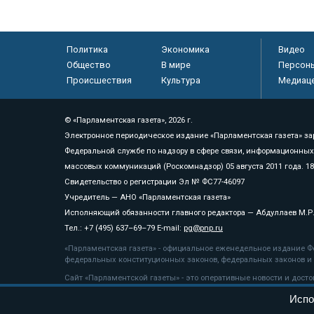
Политика
Экономика
Видео
Общество
В мире
Персон
Происшествия
Культура
Медиац
© «Парламентская газета», 2026 г.
Электронное периодическое издание «Парламентская газета» за
Федеральной службе по надзору в сфере связи, информационных
массовых коммуникаций (Роскомнадзор) 05 августа 2011 года. 1
Свидетельство о регистрации Эл № ФС77-46097
Учредитель — АНО «Парламентская газета»
Исполняющий обязанности главного редактора — Абдуллаев М.Р
Тел.: +7 (495) 637–69–79 E-mail:
pg@pnp.ru
«Парламентская газета» - официальное еженедельное издание Фе
федеральных конституционных законов, федеральных законов и а
Сайт «Парламентской газеты» - это оперативные новости и дост
«Парламентской газеты» активная ссылка на pnp.ru обязательна.
Испо
На информационном ресурсе применяются
рекомендательные т