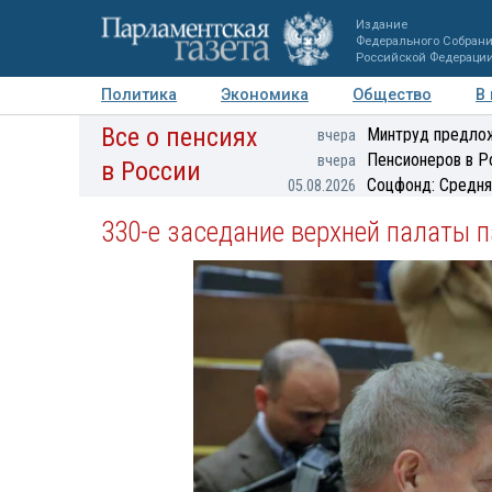
Издание
Федерального Собран
Российской Федераци
Политика
Экономика
Общество
В
Все о пенсиях
Фото
Авторы
Персоны
Мнения
Регионы
Минтруд предлож
вчера
Пенсионеров в Р
вчера
в России
Соцфонд: Средня
05.08.2026
330-е заседание верхней палаты 