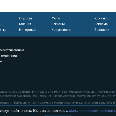
Опросы
Фото
Контакты
ы
Мнения
Регионы
Реклама
ентр
Интервью
Колумнисты
Вакансии
регистрировано в
 технологий и
8+
.
дерального Собрания РФ. Издается с 1997 года. Учредители газеты - Государств
ктов палат Федерального Собрания. «Парламентская газета» имеет пункты печати
оверная информация о принимаемых в стране законах и деятельности депутатов и
льзуя сайт pnp.ru, Вы соглашаетесь с
использованием файлов c
ехнологии