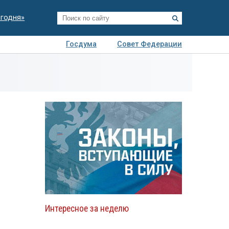
егодня»
Госдума
Совет Федерации
я
Авто
Недвижимость
Технологии
иза
Интересное за неделю