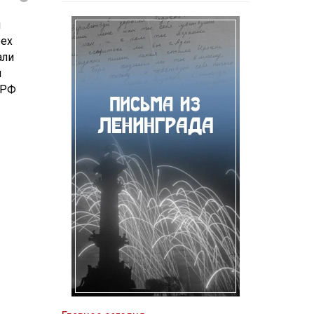
и
рех
али
и
 РФ