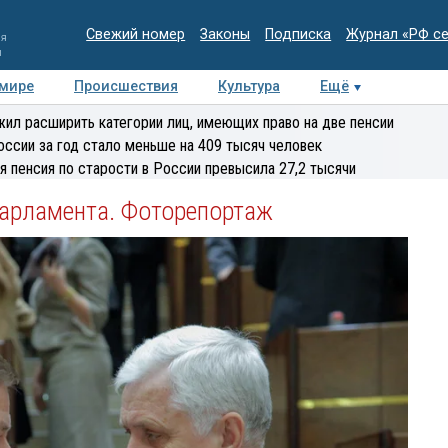
Свежий номер
Законы
Подписка
Журнал «РФ с
ия
и
 мире
Происшествия
Культура
Ещё
Медиацентр
Интервью
Колумнисты
Делова
ил расширить категории лиц, имеющих право на две пенсии
эксперт
оссии за год стало меньше на 409 тысяч человек
я пенсия по старости в России превысила 27,2 тысячи
парламента. Фоторепортаж