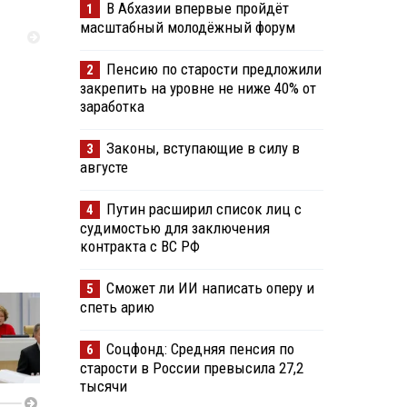
В Абхазии впервые пройдёт
1
масштабный молодёжный форум
Пенсию по старости предложили
2
закрепить на уровне не ниже 40% от
заработка
Законы, вступающие в силу в
3
августе
Путин расширил список лиц с
4
судимостью для заключения
контракта с ВС РФ
Сможет ли ИИ написать оперу и
5
спеть арию
Соцфонд: Средняя пенсия по
6
старости в России превысила 27,2
тысячи