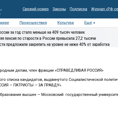
Свежий номер
Законы
Подписка
Журнал «РФ с
ия
и
 мире
Происшествия
Культура
Ещё
Медиацентр
Интервью
Колумнисты
Делова
оссии за год стало меньше на 409 тысяч человек
эксперт
яя пенсия по старости в России превысила 27,2 тысячи
сти предложили закрепить на уровне не ниже 40% от заработка
ародным делам, член фракции «СПРАВЕДЛИВАЯ РОССИЯ»
ого списка кандидатов, выдвинутого Социалистической полити
ССИЯ — ПАТРИОТЫ — ЗА ПРАВДУ».
 Образование высшее — Московский государственный университ