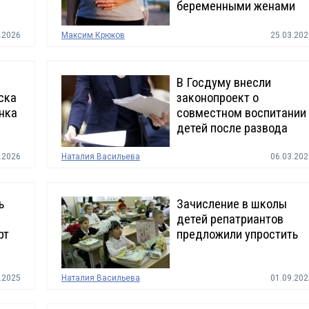
беременными женами
.2026
Максим Крюков
25.03.202
В Госдуму внесли
ска
законопроект о
нка
совместном воспитании
детей после развода
.2026
Наталия Васильева
06.03.202
ь
Зачисление в школы
детей репатриантов
рт
предложили упростить
.2025
Наталия Васильева
01.09.202