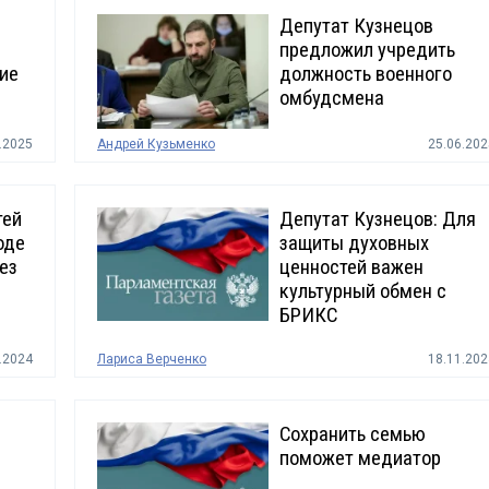
Депутат Кузнецов
предложил учредить
ие
должность военного
омбудсмена
.2025
Андрей Кузьменко
25.06.202
тей
Депутат Кузнецов: Для
оде
защиты духовных
ез
ценностей важен
культурный обмен с
БРИКС
.2024
Лариса Верченко
18.11.202
Сохранить семью
поможет медиатор