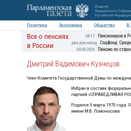
Издание
Федерального Собран
Российской Федераци
Политика
Экономика
Общество
В
Все о пенсиях
Фото
Авторы
Персоны
Мнения
Регионы
Пенсионеров в Р
08:17
Соцфонд: Средн
два дня назад
в России
Пенсию по старо
04.08.2026
Дмитрий Вадимович Кузнецов
Член Комитета Государственной Думы по междун
Избран в составе федеральн
партией «СПРАВЕДЛИВАЯ РО
Родился 5 марта 1975 года.
имени М.В. Ломоносова.