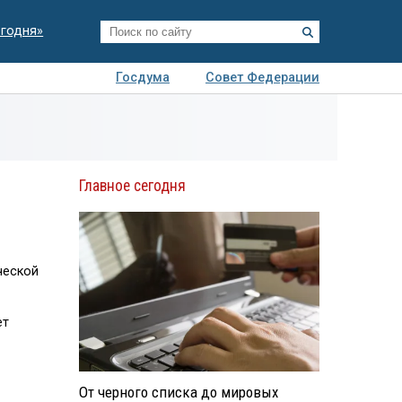
егодня»
Госдума
Совет Федерации
я
Авто
Недвижимость
Технологии
иза
Главное сегодня
ческой
ет
От черного списка до мировых