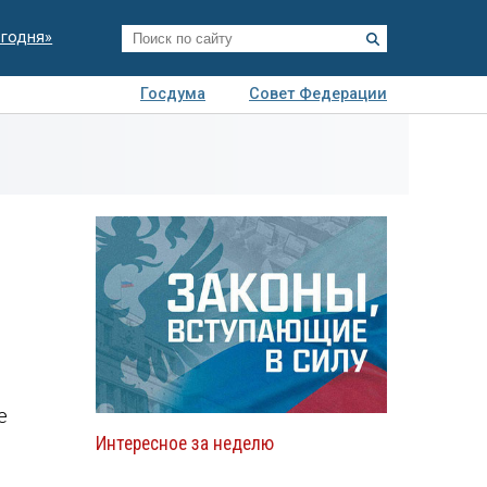
егодня»
Госдума
Совет Федерации
я
Авто
Недвижимость
Технологии
иза
е
Интересное за неделю