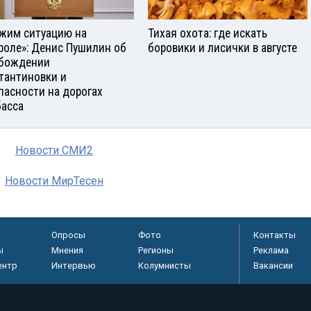
жим ситуацию на
Тихая охота: где искать
роле»: Денис Пушилин об
боровики и лисички в августе
бождении
тантиновки и
пасности на дорогах
асса
Новости СМИ2
Новости МирТесен
Опросы
Фото
Контакты
ы
Мнения
Регионы
Реклама
ентр
Интервью
Колумнисты
Вакансии