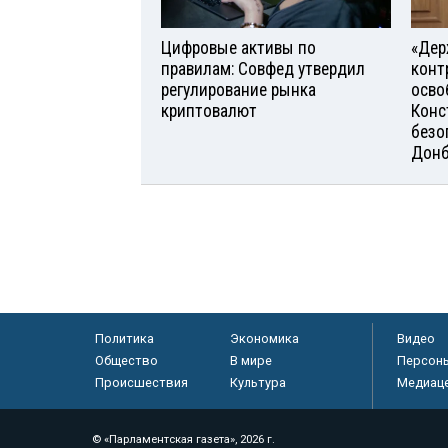
Цифровые активы по
«Дер
правилам: Совфед утвердил
конт
регулирование рынка
осво
криптовалют
Конс
безо
Донб
Политика
Экономика
Видео
Общество
В мире
Персон
Происшествия
Культура
Медиац
© «Парламентская газета», 2026 г.