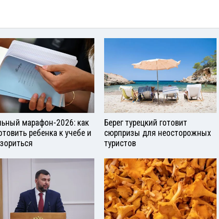
ьный марафон-2026: как
Берег турецкий готовит
отовить ребенка к учебе и
сюрпризы для неосторожных
азориться
туристов