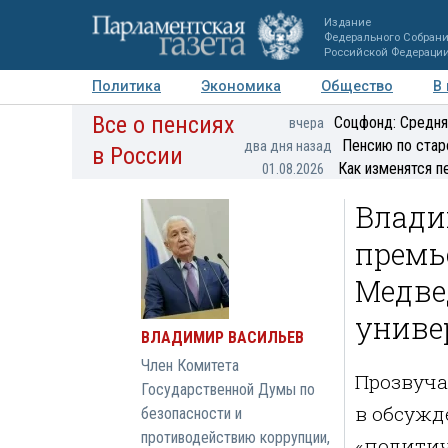
Издание
Федерального Собран
Российской Федераци
Политика
Экономика
Общество
В
Все о пенсиях
Фото
Авторы
Персоны
Мнения
Регионы
Соцфонд: Средня
вчера
Пенсию по стар
два дня назад
в России
Как изменятся п
01.08.2026
Влади
премь
Медве
униве
ВЛАДИМИР ВАСИЛЬЕВ
Член Комитета
Прозвуча
Государственной Думы по
в обсужд
безопасности и
противодействию коррупции,
«политич