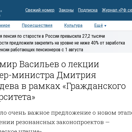
Свежий номер
Законы
Подписка
Журнал «РФ с
ия
и
 мире
Происшествия
Культура
Ещё
Медиацентр
Интервью
Колумнисты
Делова
я пенсия по старости в России превысила 27,2 тысячи
эксперт
ости предложили закрепить на уровне не ниже 40% от заработка
енсии работающих пенсионеров с 1 августа
мир Васильев о лекции
ер-министра Дмитрия
дева в рамках «Гражданского
рситета»
ло очень важное предложение о новом этап
ении резонансных законопроектов —
еское чтение»