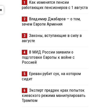
Как изменятся пенсии
1
работающих пенсионеров с 1 августа
Владимир Джабаров — о том,
2
зачем Европе Армения
Законы, вступающие в силу в
3
августе
В МИД России заявили о
4
подготовке Европы к войне с
Россией
Ереван рубит сук, на котором
5
сидит
Эксперт предрек крах попыток
6
киевского режима манипулировать
Трампом