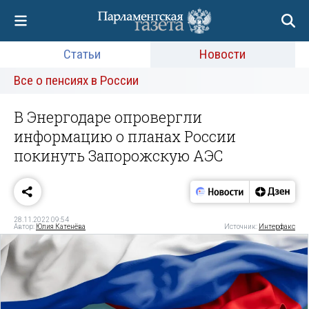
Статьи
Новости
Все о пенсиях в России
В Энергодаре опровергли
информацию о планах России
покинуть Запорожскую АЭС
28.11.2022 09:54
Автор:
Юлия Катенёва
Источник:
Интерфакс