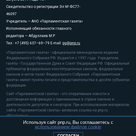
Свидетельство о регистрации Эл № ФС77-
46097
Учредитель — АНО «Парламентская газета»
Исполняющий обязанности главного
редактора — Абдуллаев М.Р.
Тел.: +7 (495) 637–69–79 E-mail:
pg@pnp.ru
«Парламентская газета» - официальное еженедельное издание
Федерального Собрания РФ. Издается с 1997 года. Учредители
газеты - Государственная Дума и Совет Федерации РФ. Официальный
публикатор федеральных конституционных законов, федеральных
законов и актов палат Федерального Собрания. «Парламентская
газета» имеет пункты печати и представительства в десяти субъектах
федерации.
Сайт «Парламентской газеты» - это оперативные новости и
достоверная информация о принимаемых в стране законах и
деятельности депутатов и сенаторов. При использовании материалов
сайта «Парламентской газеты» активная ссылка на pnp.ru
обязательна.
Используя сайт pnp.ru, Вы соглашаетесь с
На информационном ресурсе применяются
рекомендательные
использованием файлов cookie
технологии
Положение о защите персональных данных
СОГЛАСЕН