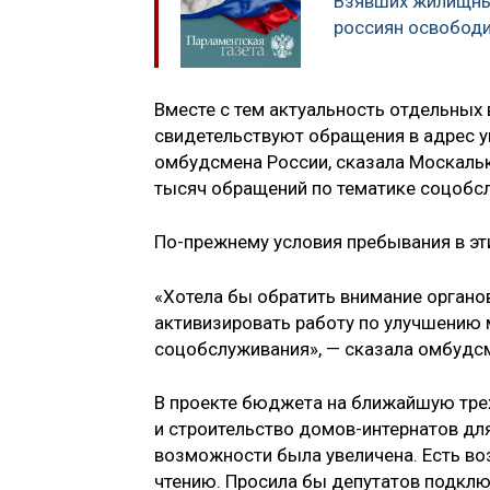
Взявших жилищны
россиян освобод
Вместе с тем актуальность отдельных 
свидетельствуют обращения в адрес у
омбудсмена России, сказала Москалько
тысяч обращений по тематике соцобс
По-прежнему условия пребывания в эт
«Хотела бы обратить внимание органо
активизировать работу по улучшению
соцобслуживания», — сказала омбудс
В проекте бюджета на ближайшую трех
и строительство домов-интернатов для
возможности была увеличена. Есть во
чтению. Просила бы депутатов подключ