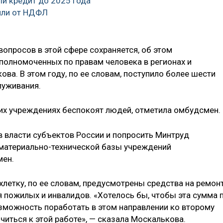
й кредит до 2025 года
или от НДФЛ
вопросов в этой сфере сохраняется, об этом
полномоченных по правам человека в регионах и
ва. В этом году, по ее словам, поступило более шести
луживания.
их учреждениях беспокоят людей, отметила омбудсмен.
в власти субъектов России и попросить Минтруд
 материально-технической базы учреждений
мен.
летку, по ее словам, предусмотрены средства на ремон
 пожилых и инвалидов. «Хотелось бы, чтобы эта сумма 
зможность поработать в этом направлении ко второму
иться к этой работе», — сказала Москалькова.