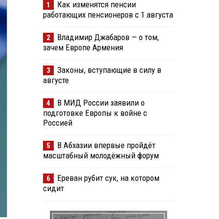
Как изменятся пенсии
1
работающих пенсионеров с 1 августа
Владимир Джабаров — о том,
2
зачем Европе Армения
Законы, вступающие в силу в
3
августе
В МИД России заявили о
4
подготовке Европы к войне с
Россией
В Абхазии впервые пройдёт
5
масштабный молодёжный форум
Ереван рубит сук, на котором
6
сидит