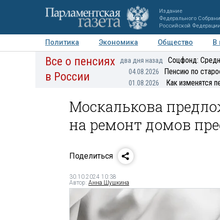
Издание
Федерального Собран
Российской Федераци
Политика
Экономика
Общество
В
Все о пенсиях
Фото
Авторы
Персоны
Мнения
Регионы
Соцфонд: Средн
два дня назад
Пенсию по старо
04.08.2026
в России
Как изменятся п
01.08.2026
Москалькова предло
на ремонт домов пр
Поделиться
30.10.2024 10:38
Автор:
Анна Шушкина