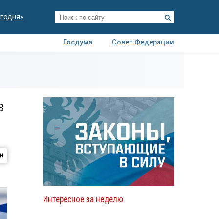
егодня»
Госдума
Совет Федерации
я
Авто
Недвижимость
Технологии
иза
в
Интересное за неделю