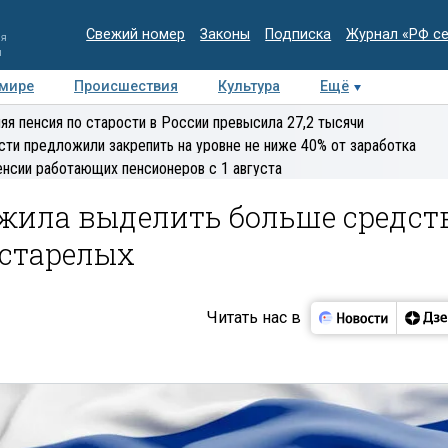
Свежий номер
Законы
Подписка
Журнал «РФ с
ия
и
 мире
Происшествия
Культура
Ещё
Медиацентр
Интервью
Колумнисты
Делова
яя пенсия по старости в России превысила 27,2 тысячи
эксперт
сти предложили закрепить на уровне не ниже 40% от заработка
енсии работающих пенсионеров с 1 августа
жила выделить больше средст
естарелых
Читать нас в