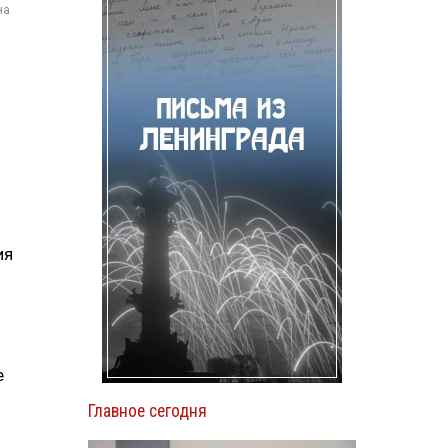
на
ия
е
Главное сегодня