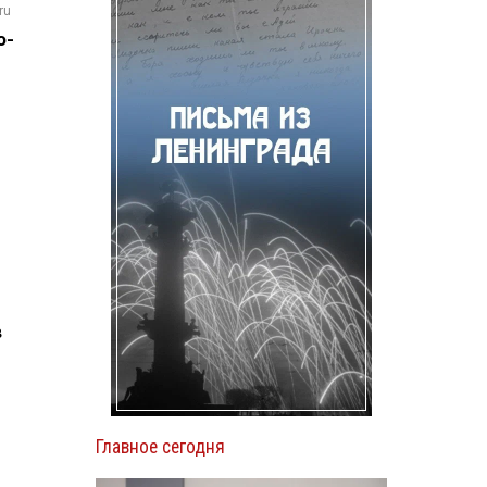
ru
о-
в
Главное сегодня