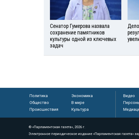
Сенатор Гумерова назвала
Дело 
сохранение памятников
резу
культуры одной из ключевых
увел
задач
Политика
Экономика
Видео
Общество
В мире
Персон
Происшествия
Культура
Медиац
© «Парламентская газета», 2026 г.
Электронное периодическое издание «Парламентская газета» за