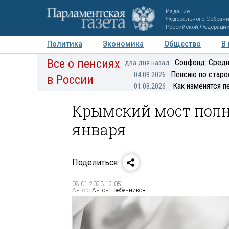
Издание
Федерального Собран
Российской Федераци
Политика
Экономика
Общество
В
Все о пенсиях
Фото
Авторы
Персоны
Мнения
Регионы
Соцфонд: Средн
два дня назад
Пенсию по старо
04.08.2026
в России
Как изменятся п
01.08.2026
Крымский мост полн
января
Поделиться
08.01.2023 12:05
Автор:
Антон Гребенников