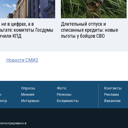
не в цифрах, а в
Длительный отпуск и
льтате: комитеты Госдумы
списанные кредиты: новые
ичили КПД
льготы у бойцов СВО
Новости СМИ2
Опросы
Фото
Контакты
ы
Мнения
Регионы
Реклама
ентр
Интервью
Колумнисты
Вакансии
регистрировано в