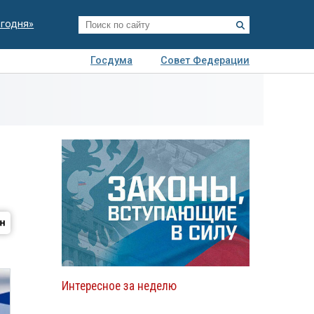
егодня»
Госдума
Совет Федерации
я
Авто
Недвижимость
Технологии
иза
Интересное за неделю