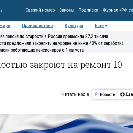
Свежий номер
Законы
Подписка
Журнал «РФ с
ия
и
 мире
Происшествия
Культура
Ещё
Медиацентр
Интервью
Колумнисты
Делова
яя пенсия по старости в России превысила 27,2 тысячи
эксперт
сти предложили закрепить на уровне не ниже 40% от заработка
енсии работающих пенсионеров с 1 августа
остью закроют на ремонт 10
Читать нас в