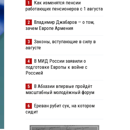
Как изменятся пенсии
1
работающих пенсионеров с 1 августа
Владимир Джабаров — о том,
2
зачем Европе Армения
Законы, вступающие в силу в
3
августе
В МИД России заявили о
4
подготовке Европы к войне с
Россией
В Абхазии впервые пройдёт
5
масштабный молодёжный форум
Ереван рубит сук, на котором
6
сидит