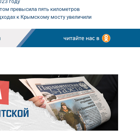
023 году
том превысила пять километров
дходах к Крымскому мосту увеличили