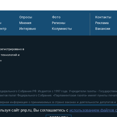
Опросы
Фото
Контакты
ы
Мнения
Регионы
Реклама
ентр
Интервью
Колумнисты
Вакансии
регистрировано в
 технологий и
8+
.
дерального Собрания РФ. Издается с 1997 года. Учредители газеты - Государств
ктов палат Федерального Собрания. «Парламентская газета» имеет пункты печати
оверная информация о принимаемых в стране законах и деятельности депутатов и
льзуя сайт pnp.ru, Вы соглашаетесь с
использованием файлов c
ехнологии