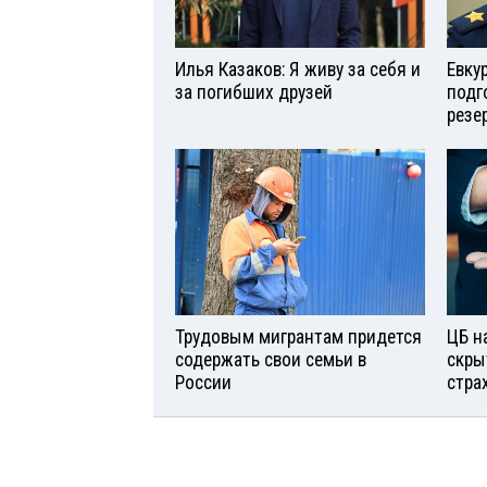
Илья Казаков: Я живу за себя и
Евку
за погибших друзей
подг
резе
Трудовым мигрантам придется
ЦБ н
содержать свои семьи в
скры
России
стра