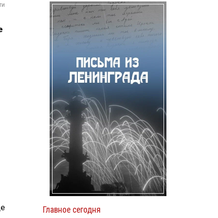
ти
е
де
Главное сегодня