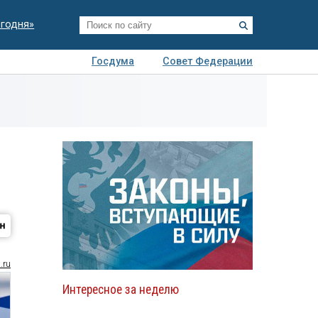
егодня»
Госдума
Совет Федерации
я
Авто
Недвижимость
Технологии
иза
.ru
Интересное за неделю