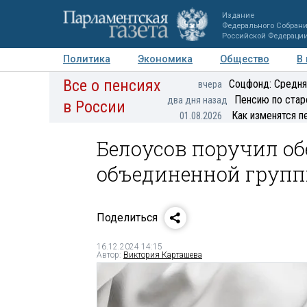
Издание
Федерального Собран
Российской Федераци
Политика
Экономика
Общество
В
Все о пенсиях
Фото
Авторы
Персоны
Мнения
Регионы
Соцфонд: Средня
вчера
Пенсию по стар
два дня назад
в России
Как изменятся п
01.08.2026
Белоусов поручил о
объединенной групп
Поделиться
16.12.2024 14:15
Автор:
Виктория Карташева