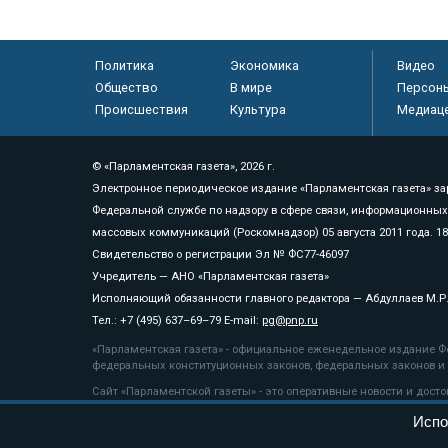
Политика
Экономика
Видео
Общество
В мире
Персон
Происшествия
Культура
Медиац
© «Парламентская газета», 2026 г.
Электронное периодическое издание «Парламентская газета» за
Федеральной службе по надзору в сфере связи, информационных
массовых коммуникаций (Роскомнадзор) 05 августа 2011 года. 1
Свидетельство о регистрации Эл № ФС77-46097
Учредитель — АНО «Парламентская газета»
Исполняющий обязанности главного редактора — Абдуллаев М.Р
Тел.: +7 (495) 637–69–79 E-mail:
pg@pnp.ru
«Парламентская газета» - официальное еженедельное издание Фе
федеральных конституционных законов, федеральных законов и а
Сайт «Парламентской газеты» - это оперативные новости и дост
«Парламентской газеты» активная ссылка на pnp.ru обязательна.
Испо
На информационном ресурсе применяются
рекомендательные т