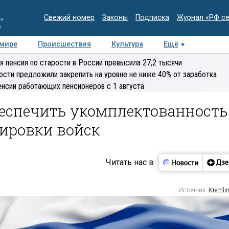
Свежий номер
Законы
Подписка
Журнал «РФ с
ия
и
 мире
Происшествия
Культура
Ещё
Медиацентр
Интервью
Колумнисты
Делова
я пенсия по старости в России превысила 27,2 тысячи
эксперт
ости предложили закрепить на уровне не ниже 40% от заработка
енсии работающих пенсионеров с 1 августа
беспечить укомплектованность
ировки войск
Читать нас в
Источник:
Kremlin