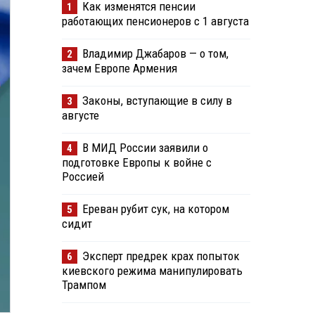
Как изменятся пенсии
1
работающих пенсионеров с 1 августа
Владимир Джабаров — о том,
2
зачем Европе Армения
Законы, вступающие в силу в
3
августе
В МИД России заявили о
4
подготовке Европы к войне с
Россией
Ереван рубит сук, на котором
5
сидит
Эксперт предрек крах попыток
6
киевского режима манипулировать
Трампом