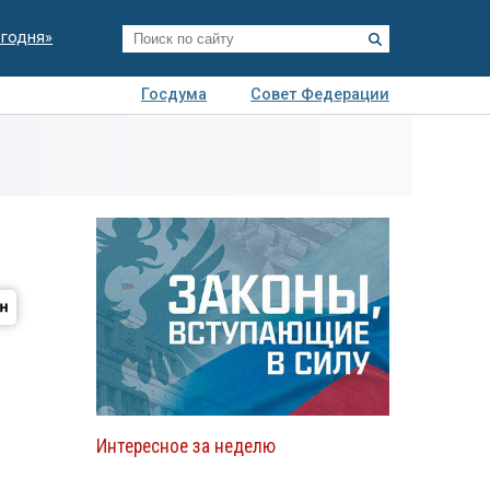
егодня»
Госдума
Совет Федерации
я
Авто
Недвижимость
Технологии
иза
Интересное за неделю