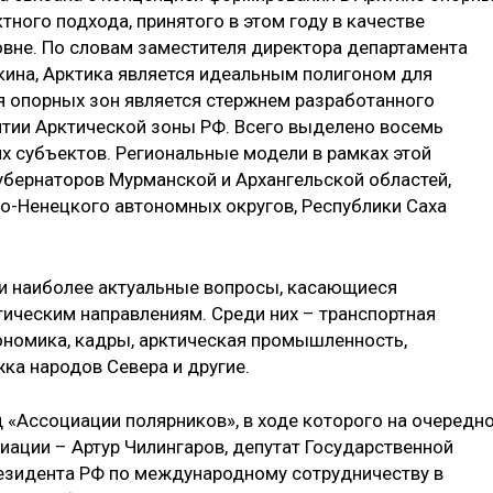
тного подхода, принятого в этом году в качестве
овне. По словам заместителя директора департамента
на, Арктика является идеальным полигоном для
я опорных зон является стержнем разработанного
тии Арктической зоны РФ. Всего выделено восемь
х субъектов. Региональные модели в рамках этой
убернаторов Мурманской и Архангельской областей,
ло-Ненецкого автономных округов, Республики Саха
ли наиболее актуальные вопросы, касающиеся
ическим направлениям. Среди них – транспортная
кономика, кадры, арктическая промышленность,
ка народов Севера и другие.
«Ассоциации полярников», в ходе которого на очередн
иации – Артур Чилингаров, депутат Государственной
езидента РФ по международному сотрудничеству в