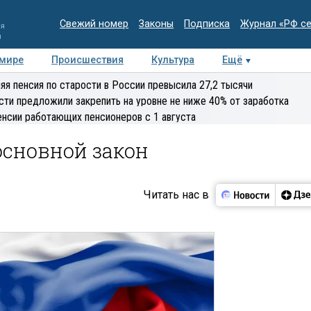
Свежий номер
Законы
Подписка
Журнал «РФ с
ия
и
 мире
Происшествия
Культура
Ещё
Медиацентр
Интервью
Колумнисты
Делова
яя пенсия по старости в России превысила 27,2 тысячи
эксперт
сти предложили закрепить на уровне не ниже 40% от заработка
енсии работающих пенсионеров с 1 августа
основной закон
Читать нас в