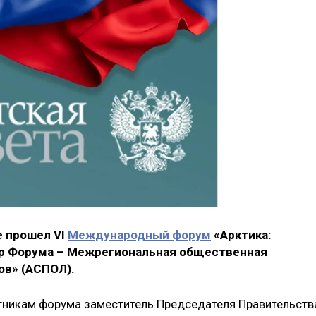
е прошел VI
Международный форум
«Арктика:
ор Форума – Межрегиональная общественная
ов» (АСПОЛ).
стникам форума заместитель Председателя Правительств