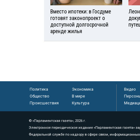
Вместо ипотеки: в Госдуме
Леон
готовят законопроект о
доку
доступной долгосрочной
путе
аренде жилья
Политика
Экономика
Видео
Общество
В мире
Персон
Происшествия
Культура
Медиац
© «Парламентская газета», 2026 г.
Электронное периодическое издание «Парламентская газета» за
Федеральной службе по надзору в сфере связи, информационных