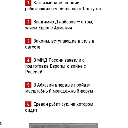
Как изменятся пенсии
1
работающих пенсионеров с 1 августа
Владимир Джабаров — о том,
2
зачем Европе Армения
Законы, вступающие в силу в
3
августе
В МИД России заявили о
4
подготовке Европы к войне с
Россией
В Абхазии впервые пройдёт
5
масштабный молодёжный форум
Ереван рубит сук, на котором
6
сидит
а