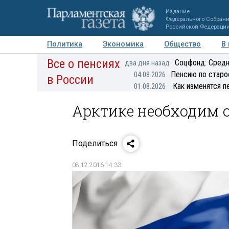
Издание
Федерального Собран
Российской Федераци
Политика
Экономика
Общество
В
Все о пенсиях
Фото
Авторы
Персоны
Мнения
Регионы
Соцфонд: Средн
два дня назад
Пенсию по старо
04.08.2026
в России
Как изменятся п
01.08.2026
Арктике необходим 
Поделиться
08.12.2016 14:33