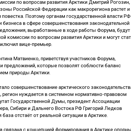
миссии по вопросам развития Арктики Дмитрий Рогозин,
 зоны Российской Федерации как макрорегиона растет и
я повестка. Поэтому органам государственной власти РФ
 бизнеса в сфере совершенствования законодательной
редложения, выработанные в ходе работы Форума, будут
ой комиссии по вопросам развития Арктики и могут ста
аключил вице-премьер.
тина Матвиенко, приветствуя участников Форума,
и предложений, которые позволят соблюсти баланс
ием природы Арктики.
тало совершенствование арктического законодательств
, регион нуждается в системном нормативно-правовом
путат Государственной Думы, президент Ассоциации
ра, Сибири и Дальнего Востока РФ Григорий Ледков
 база отстаёт от реальной ситуации в Арктике.
а связана с концепцией формирования в Арктике опорн