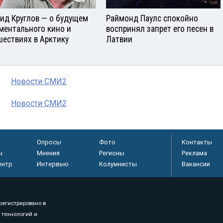
ид Круглов — о будущем
Раймонд Паулс спокойно
ментального кино и
воспринял запрет его песен в
шествиях в Арктику
Латвии
Новости СМИ2
Новости СМИ2
Опросы
Фото
Контакты
ы
Мнения
Регионы
Реклама
ентр
Интервью
Колумнисты
Вакансии
регистрировано в
 технологий и