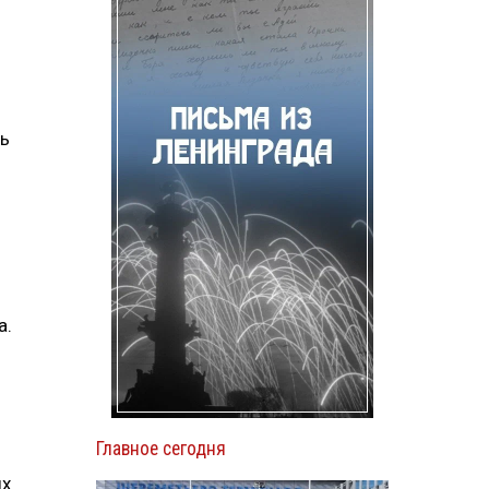
ть
а.
Главное сегодня
ых