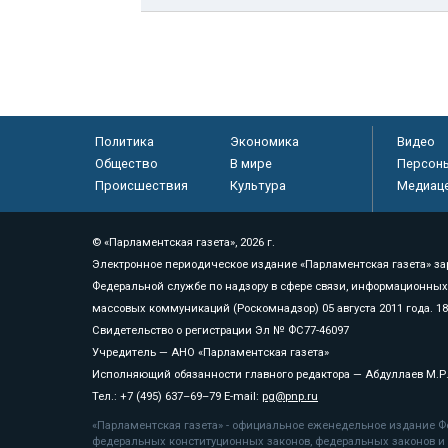
Политика
Экономика
Видео
Общество
В мире
Персон
Происшествия
Культура
Медиац
© «Парламентская газета», 2026 г.
Электронное периодическое издание «Парламентская газета» за
Федеральной службе по надзору в сфере связи, информационных
массовых коммуникаций (Роскомнадзор) 05 августа 2011 года. 1
Свидетельство о регистрации Эл № ФС77-46097
Учредитель — АНО «Парламентская газета»
Исполняющий обязанности главного редактора — Абдуллаев М.Р
Тел.: +7 (495) 637–69–79 E-mail:
pg@pnp.ru
«Парламентская газета» - официальное еженедельное издание Фе
федеральных конституционных законов, федеральных законов и а