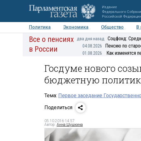
Издание
Федерального Собран
Российской Федераци
Политика
Экономика
Общество
В
Все о пенсиях
Фото
Авторы
Персоны
Мнения
Регионы
Соцфонд: Средн
два дня назад
Пенсию по старо
04.08.2026
в России
Как изменятся п
01.08.2026
Госдуме нового созы
бюджетную политик
Тема:
Первое заседание Государственн
Поделиться
05.10.2016 14:57
Автор:
Анна Шушкина