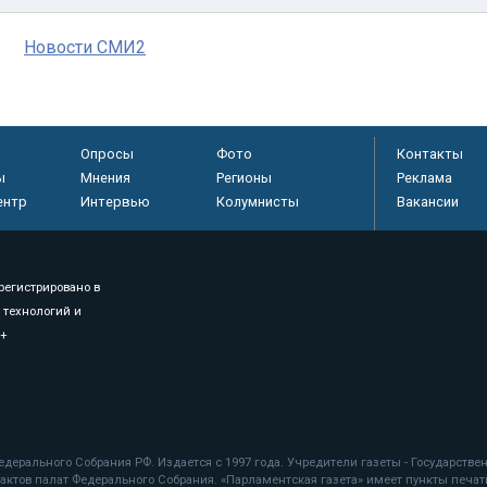
Новости СМИ2
Опросы
Фото
Контакты
ы
Мнения
Регионы
Реклама
ентр
Интервью
Колумнисты
Вакансии
регистрировано в
 технологий и
8+
.
дерального Собрания РФ. Издается с 1997 года. Учредители газеты - Государств
ктов палат Федерального Собрания. «Парламентская газета» имеет пункты печати