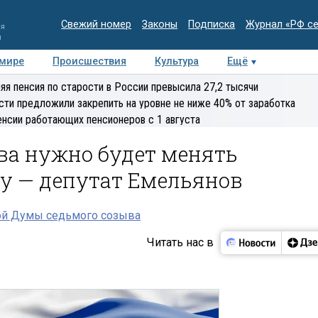
Свежий номер
Законы
Подписка
Журнал «РФ с
ия
и
 мире
Происшествия
Культура
Ещё
Медиацентр
Интервью
Колумнисты
Делова
яя пенсия по старости в России превысила 27,2 тысячи
эксперт
сти предложили закрепить на уровне не ниже 40% от заработка
енсии работающих пенсионеров с 1 августа
ва нужно будет менять
у — депутат Емельянов
ой Думы седьмого созыва
Читать нас в