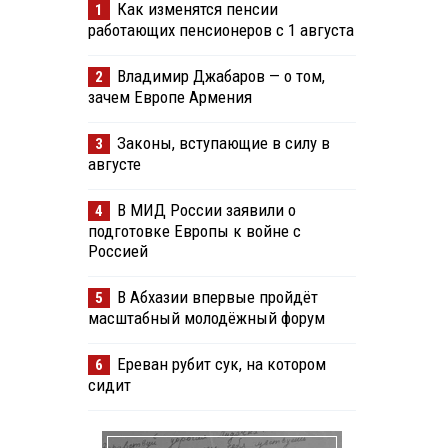
Как изменятся пенсии
1
работающих пенсионеров с 1 августа
Владимир Джабаров — о том,
2
зачем Европе Армения
Законы, вступающие в силу в
3
августе
В МИД России заявили о
4
подготовке Европы к войне с
Россией
В Абхазии впервые пройдёт
5
масштабный молодёжный форум
Ереван рубит сук, на котором
6
сидит