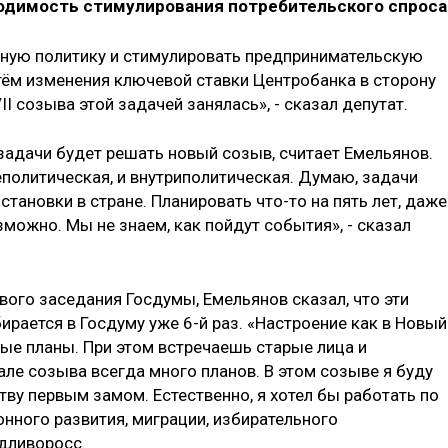
ходимость стимулирования потребительского спроса
ную политику и стимулировать предпринимательскую
тём изменения ключевой ставки Центробанка в сторону
I созыва этой задачей занялась», - сказал депутат.
 задачи будет решать новый созыв, считает Емельянов.
еполитическая, и внутриполитическая. Думаю, задачи
тановки в стране. Планировать что-то на пять лет, даже
можно. Мы не знаем, как пойдут события», - сказал
рвого заседания Госдумы, Емельянов сказал, что эти
ирается в Госдуму уже 6-й раз. «Настроение как в Новый
вые планы. При этом встречаешь старые лица и
ле созыва всегда много планов. В этом созыве я буду
тву первым замом. Естественно, я хотел бы работать по
нного развития, миграции, избирательного
едливоросс.