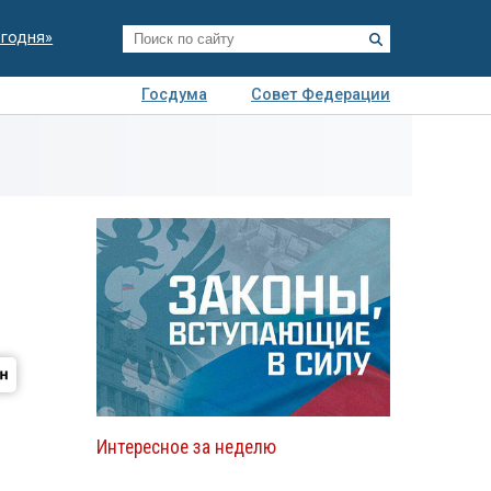
егодня»
Госдума
Совет Федерации
я
Авто
Недвижимость
Технологии
иза
Интересное за неделю