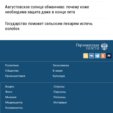
Августовское солнце обманчиво: почему коже
необходима защита даже в конце лета
Государство поможет сельским пекарям испечь
колобок
Политика
Экономика
Общество
В мире
Происшествия
Культура
Видео
Опросы
Фото
Персоны
Мнения
Регионы
Медиацентр
Интервью
Колумнисты