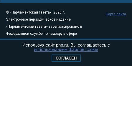
© «Парламентская газета», 2026 г.
Карта сайта
Электронное периодическое издание
«Парламентская газета» зарегистрировано в
Федеральной службе по надзору в сфере
связи, информационных технологий и
Используя сайт pnp.ru, Вы соглашаетесь с
массовых коммуникаций (Роскомнадзор) 05
использованием файлов cookie
августа 2011 года. 18+
СОГЛАСЕН
Свидетельство о регистрации Эл № ФС77-
46097
Учредитель — АНО «Парламентская газета»
Исполняющий обязанности главного
редактора — Абдуллаев М.Р.
Тел.: +7 (495) 637–69–79 E-mail:
pg@pnp.ru
«Парламентская газета» - официальное еженедельное издание
Федерального Собрания РФ. Издается с 1997 года. Учредители
газеты - Государственная Дума и Совет Федерации РФ. Официальный
публикатор федеральных конституционных законов, федеральных
законов и актов палат Федерального Собрания. «Парламентская