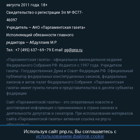
августа 2011 года. 18+
Свидетельство о регистрации Эл № ФС77-
46097
Учредитель — АНО «Парламентская газета»
Исполняющий обязанности главного
редактора — Абдуллаев М.Р.
Тел.: +7 (495) 637–69–79 E-mail:
pg@pnp.ru
«Парламентская газета» - официальное еженедельное издание
Федерального Собрания РФ. Издается с 1997 года. Учредители
газеты - Государственная Дума и Совет Федерации РФ. Официальный
публикатор федеральных конституционных законов, федеральных
законов и актов палат Федерального Собрания. «Парламентская
газета» имеет пункты печати и представительства в десяти субъектах
федерации.
Сайт «Парламентской газеты» - это оперативные новости и
достоверная информация о принимаемых в стране законах и
деятельности депутатов и сенаторов. При использовании материалов
сайта «Парламентской газеты» активная ссылка на pnp.ru
обязательна.
Используя сайт pnp.ru, Вы соглашаетесь с
На информационном ресурсе применяются
рекомендательные
использованием файлов cookie
технологии