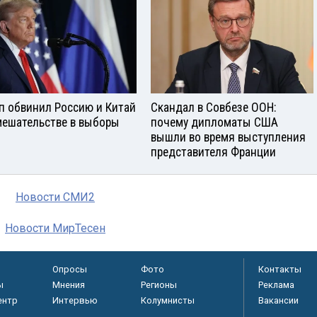
п обвинил Россию и Китай
Скандал в Совбезе ООН:
мешательстве в выборы
почему дипломаты США
вышли во время выступления
представителя Франции
Новости СМИ2
Новости МирТесен
Опросы
Фото
Контакты
ы
Мнения
Регионы
Реклама
ентр
Интервью
Колумнисты
Вакансии