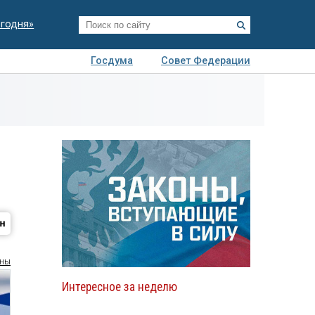
егодня»
Госдума
Совет Федерации
я
Авто
Недвижимость
Технологии
иза
оны
Интересное за неделю