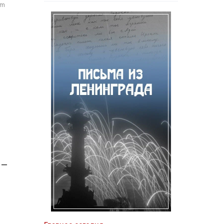
om
 —