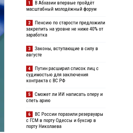
В Абхазии впервые пройдёт
1
масштабный молодёжный форум
Пенсию по старости предложили
2
закрепить на уровне не ниже 40% от
заработка
Законы, вступающие в силу в
3
августе
Путин расширил список лиц с
4
судимостью для заключения
контракта с ВС РФ
Сможет ли ИИ написать оперу и
5
спеть арию
ВС России поразили резервуары
6
с ГСМ в порту Одессы и буксир в
порту Николаева