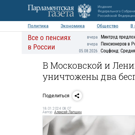
Издание
Федерального Собран
Российской Федераци
Политика
Экономика
Общество
В
Все о пенсиях
Фото
Авторы
Персоны
Мнения
Регионы
Минтруд предлож
вчера
Пенсионеров в Р
вчера
в России
Соцфонд: Средня
05.08.2026
В Московской и Лени
уничтожены два бес
Поделиться
18.01.2024 08:07
Автор:
Алексей Лапшин