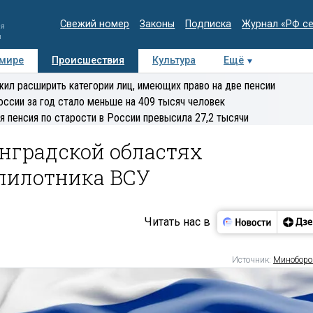
Свежий номер
Законы
Подписка
Журнал «РФ с
ия
и
 мире
Происшествия
Культура
Ещё
Медиацентр
Интервью
Колумнисты
Делова
ил расширить категории лиц, имеющих право на две пенсии
эксперт
оссии за год стало меньше на 409 тысяч человек
я пенсия по старости в России превысила 27,2 тысячи
нградской областях
пилотника ВСУ
Читать нас в
Источник:
Минобор