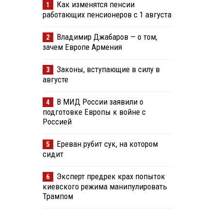
Как изменятся пенсии
1
работающих пенсионеров с 1 августа
Владимир Джабаров — о том,
2
зачем Европе Армения
Законы, вступающие в силу в
3
августе
В МИД России заявили о
4
подготовке Европы к войне с
Россией
Ереван рубит сук, на котором
5
сидит
Эксперт предрек крах попыток
6
киевского режима манипулировать
Трампом