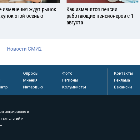
е изменения ждут рынок
Как изменятся пенсии
акупок этой осенью
работающих пенсионеров с 1
августа
Новости СМИ2
Опросы
Фото
Контакты
ы
Мнения
Регионы
Реклама
ентр
Интервью
Колумнисты
Вакансии
регистрировано в
 технологий и
8+