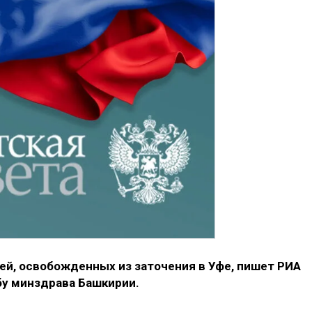
ей, освобожденных из заточения в Уфе, пишет РИА
бу минздрава Башкирии.