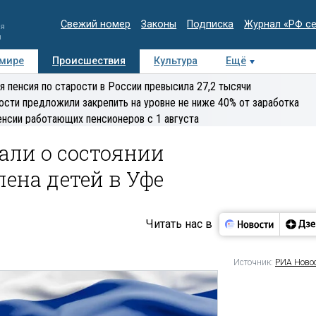
Свежий номер
Законы
Подписка
Журнал «РФ с
ия
и
 мире
Происшествия
Культура
Ещё
Медиацентр
Интервью
Колумнисты
Делова
я пенсия по старости в России превысила 27,2 тысячи
эксперт
ости предложили закрепить на уровне не ниже 40% от заработка
енсии работающих пенсионеров с 1 августа
али о состоянии
ена детей в Уфе
Читать нас в
Источник:
РИА Ново