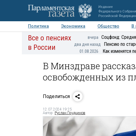
Издание
Федерального Собран
Российской Федераци
Политика
Экономика
Общество
В
Все о пенсиях
Фото
Авторы
Персоны
Мнения
Регионы
Соцфонд: Средня
вчера
Пенсию по стар
два дня назад
в России
Как изменятся п
01.08.2026
В Минздраве рассказ
освобожденных из пл
Поделиться
12.07.2024 19:25
Автор:
Руслан Грудцинов