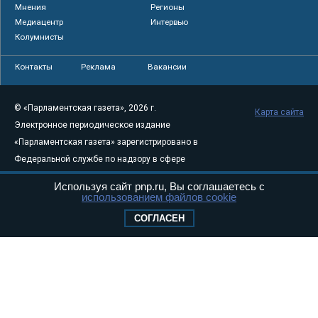
Мнения
Регионы
Медиацентр
Интервью
Колумнисты
Контакты
Реклама
Вакансии
© «Парламентская газета», 2026 г.
Карта сайта
Электронное периодическое издание
«Парламентская газета» зарегистрировано в
Федеральной службе по надзору в сфере
связи, информационных технологий и
Используя сайт pnp.ru, Вы соглашаетесь с
массовых коммуникаций (Роскомнадзор) 05
использованием файлов cookie
августа 2011 года. 18+
СОГЛАСЕН
Свидетельство о регистрации Эл № ФС77-
46097
Учредитель — АНО «Парламентская газета»
Исполняющий обязанности главного
редактора — Абдуллаев М.Р.
Тел.: +7 (495) 637–69–79 E-mail:
pg@pnp.ru