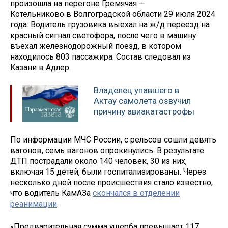
произошла на перегоне Гремячая —
Котельниково в Волгоградской области 29 июля 2024
года. Водитель грузовика выехал на ж/д переезд на
красный сигнал светофора, после чего в машину
въехал железнодорожный поезд, в котором
находилось 803 пассажира. Состав следовал из
Казани в Адлер.
Владелец упавшего в
Актау самолета озвучил
причину авиакатастрофы
По информации МЧС России, с рельсов сошли девять
вагонов, семь вагонов опрокинулись. В результате
ДТП пострадали около 140 человек, 30 из них,
включая 15 детей, были госпитализированы. Через
несколько дней после происшествия стало известно,
что водитель КамАЗа
скончался в отделении
реанимации
.
«Предварительная сумма ущерба превышает 117