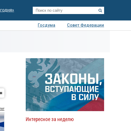
егодня»
Госдума
Совет Федерации
я
Авто
Недвижимость
Технологии
иза
тет
Интересное за неделю