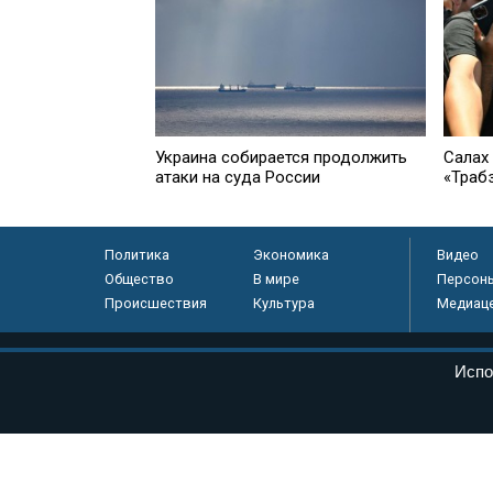
Салах
Украина собирается продолжить
«Траб
атаки на суда России
Политика
Экономика
Видео
Общество
В мире
Персон
Происшествия
Культура
Медиац
© «Парламентская газета», 2026 г.
Испо
Электронное периодическое издание «Парламентская газета» за
Федеральной службе по надзору в сфере связи, информационных
массовых коммуникаций (Роскомнадзор) 05 августа 2011 года. 1
Свидетельство о регистрации Эл № ФС77-46097
Учредитель — АНО «Парламентская газета»