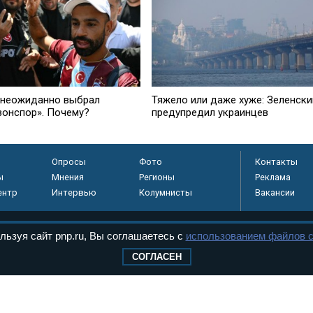
 неожиданно выбрал
Тяжело или даже хуже: Зеленски
зонспор». Почему?
предупредил украинцев
Опросы
Фото
Контакты
ы
Мнения
Регионы
Реклама
ентр
Интервью
Колумнисты
Вакансии
льзуя сайт pnp.ru, Вы соглашаетесь с
использованием файлов c
регистрировано в
СОГЛАСЕН
 технологий и
8+