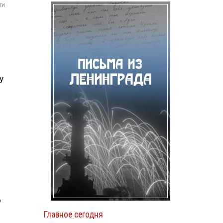
ти
у
о
Главное сегодня