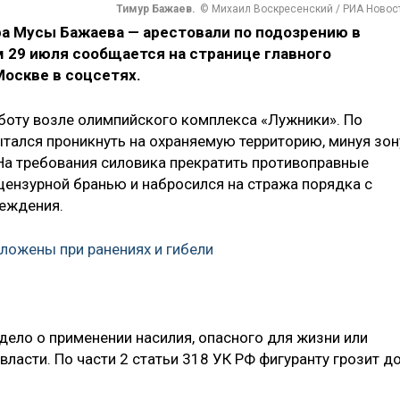
Тимур Бажаев.
© Михаил Воскресенский / РИА Новос
а Мусы Бажаева — арестовали по подозрению в
м 29 июля сообщается на странице главного
оскве в соцсетях.
боту возле олимпийского комплекса «Лужники». По
ытался проникнуть на охраняемую территорию, минуя зон
На требования силовика прекратить противоправные
цензурной бранью и набросился на стража порядка с
реждения.
ложены при ранениях и гибели
дело о применении насилия, опасного для жизни или
власти. По части 2 статьи 318 УК РФ фигуранту грозит д