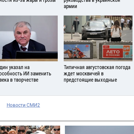
ности из-за жары и грозы
руководства в украинской
армии
дин указал на
Типичная августовская погода
особность ИИ заменить
ждет москвичей в
века в творчестве
предстоящие выходные
Новости СМИ2