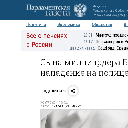
Издание
Федерального Собран
Российской Федераци
Политика
Экономика
Общество
В
Все о пенсиях
Фото
Авторы
Персоны
Мнения
Регионы
Минтруд предлож
20:01
Пенсионеров в Р
08:17
в России
Соцфонд: Средн
два дня назад
Сына миллиардера Б
нападение на полиц
Поделиться
29.07.2024 13:36
Автор:
Андрей Кузьменко