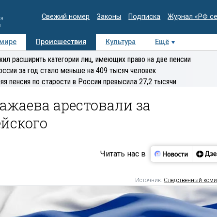
Свежий номер
Законы
Подписка
Журнал «РФ с
ия
и
 мире
Происшествия
Культура
Ещё
Медиацентр
Интервью
Колумнисты
Делова
ил расширить категории лиц, имеющих право на две пенсии
эксперт
оссии за год стало меньше на 409 тысяч человек
яя пенсия по старости в России превысила 27,2 тысячи
ажаева арестовали за
ейского
Читать нас в
Источник:
Следственный коми