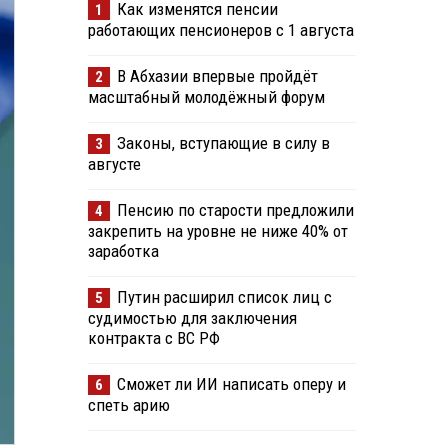
Как изменятся пенсии
1
работающих пенсионеров с 1 августа
В Абхазии впервые пройдёт
2
масштабный молодёжный форум
Законы, вступающие в силу в
3
августе
Пенсию по старости предложили
4
закрепить на уровне не ниже 40% от
заработка
Путин расширил список лиц с
5
судимостью для заключения
контракта с ВС РФ
Сможет ли ИИ написать оперу и
6
спеть арию