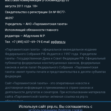
массовых коммуникаций (Роскомнадзор) 05
августа 2011 года. 18+
Свидетельство о регистрации Эл № ФС77-
46097
Учредитель — АНО «Парламентская газета»
Исполняющий обязанности главного
редактора — Абдуллаев М.Р.
Тел.: +7 (495) 637–69–79 E-mail:
pg@pnp.ru
«Парламентская газета» - официальное еженедельное издание
Федерального Собрания РФ. Издается с 1997 года. Учредители
газеты - Государственная Дума и Совет Федерации РФ. Официальный
публикатор федеральных конституционных законов, федеральных
законов и актов палат Федерального Собрания. «Парламентская
газета» имеет пункты печати и представительства в десяти субъектах
федерации.
Сайт «Парламентской газеты» - это оперативные новости и
достоверная информация о принимаемых в стране законах и
деятельности депутатов и сенаторов. При использовании материалов
сайта «Парламентской газеты» активная ссылка на pnp.ru
обязательна.
Используя сайт pnp.ru, Вы соглашаетесь с
На информационном ресурсе применяются
рекомендательные
использованием файлов cookie