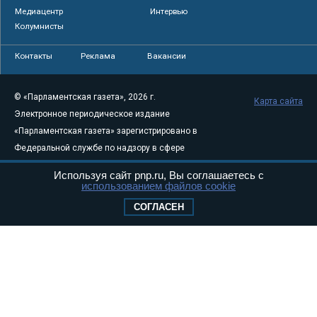
Медиацентр
Интервью
Колумнисты
Контакты
Реклама
Вакансии
© «Парламентская газета», 2026 г.
Карта сайта
Электронное периодическое издание
«Парламентская газета» зарегистрировано в
Федеральной службе по надзору в сфере
связи, информационных технологий и
Используя сайт pnp.ru, Вы соглашаетесь с
массовых коммуникаций (Роскомнадзор) 05
использованием файлов cookie
августа 2011 года. 18+
СОГЛАСЕН
Свидетельство о регистрации Эл № ФС77-
46097
Учредитель — АНО «Парламентская газета»
Исполняющий обязанности главного
редактора — Абдуллаев М.Р.
Тел.: +7 (495) 637–69–79 E-mail:
pg@pnp.ru