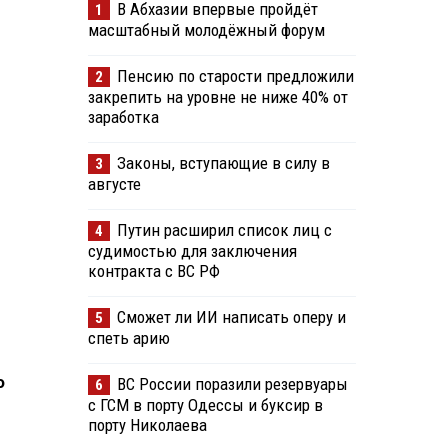
В Абхазии впервые пройдёт
1
масштабный молодёжный форум
Пенсию по старости предложили
2
закрепить на уровне не ниже 40% от
заработка
Законы, вступающие в силу в
3
августе
Путин расширил список лиц с
4
судимостью для заключения
контракта с ВС РФ
Сможет ли ИИ написать оперу и
5
спеть арию
о
ВС России поразили резервуары
6
с ГСМ в порту Одессы и буксир в
порту Николаева