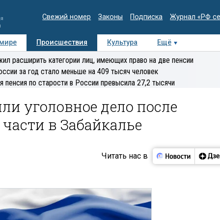
Свежий номер
Законы
Подписка
Журнал «РФ с
ия
и
 мире
Происшествия
Культура
Ещё
Медиацентр
Интервью
Колумнисты
Делова
ил расширить категории лиц, имеющих право на две пенсии
эксперт
оссии за год стало меньше на 409 тысяч человек
я пенсия по старости в России превысила 27,2 тысячи
ли уголовное дело после
 части в Забайкалье
Читать нас в