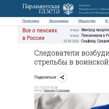
Издание
Федерального Собран
Российской Федераци
Политика
Экономика
Общество
В
Все о пенсиях
Фото
Авторы
Персоны
Мнения
Регионы
Минтруд предлож
вчера
Пенсионеров в Р
вчера
в России
Соцфонд: Средня
05.08.2026
Следователи возбуди
стрельбы в воинской
Поделиться
25.10.2019 18:08
Автор:
Марьям Гулалиева