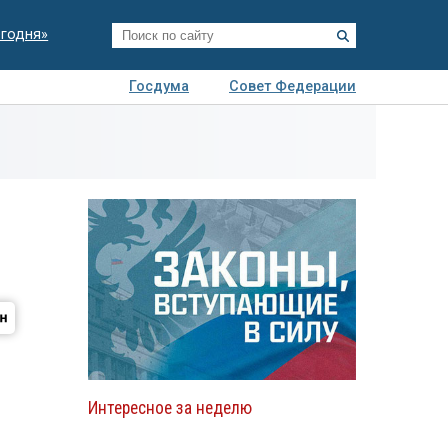
егодня»
Госдума
Совет Федерации
я
Авто
Недвижимость
Технологии
иза
Интересное за неделю