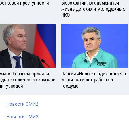
остковой преступности
бюрократии: как изменится
жизнь детских и молодежных
НКО
ума VIII созыва приняла
Партия «Новые люди» подвела
рдное количество законов
итоги пяти лет работы в
щиту людей
Госдуме
Новости СМИ2
Новости СМИ2