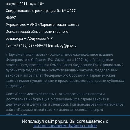
августа 2011 года. 18+
Свидетельство о регистрации Эл № ФС77-
46097
Учредитель — АНО «Парламентская газета»
Исполняющий обязанности главного
редактора — Абдуллаев М.Р.
Тел.: +7 (495) 637–69–79 E-mail:
pg@pnp.ru
«Парламентская газета» - официальное еженедельное издание
Федерального Собрания РФ. Издается с 1997 года. Учредители
газеты - Государственная Дума и Совет Федерации РФ. Официальный
публикатор федеральных конституционных законов, федеральных
законов и актов палат Федерального Собрания. «Парламентская
газета» имеет пункты печати и представительства в десяти субъектах
федерации.
Сайт «Парламентской газеты» - это оперативные новости и
достоверная информация о принимаемых в стране законах и
деятельности депутатов и сенаторов. При использовании материалов
сайта «Парламентской газеты» активная ссылка на pnp.ru
обязательна.
Используя сайт pnp.ru, Вы соглашаетесь с
На информационном ресурсе применяются
рекомендательные
использованием файлов cookie
технологии