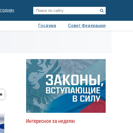
егодня»
Госдума
Совет Федерации
я
Авто
Недвижимость
Технологии
иза
Интересное за неделю