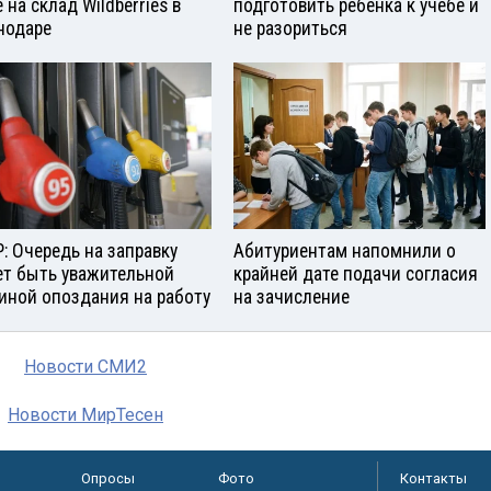
 на склад Wildberries в
подготовить ребенка к учебе и
нодаре
не разориться
: Очередь на заправку
Абитуриентам напомнили о
т быть уважительной
крайней дате подачи согласия
иной опоздания на работу
на зачисление
Новости СМИ2
Новости МирТесен
Опросы
Фото
Контакты