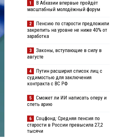
В Абхазии впервые пройдёт
1
масштабный молодёжный форум
Пенсию по старости предложили
2
закрепить на уровне не ниже 40% от
заработка
Законы, вступающие в силу в
3
августе
Путин расширил список лиц с
4
судимостью для заключения
контракта с ВС РФ
Сможет ли ИИ написать оперу и
5
спеть арию
Соцфонд: Средняя пенсия по
6
старости в России превысила 27,2
тысячи