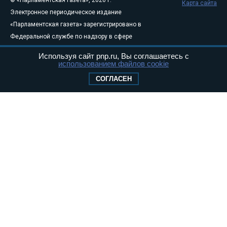
© «Парламентская газета», 2026 г.
Карта сайта
Электронное периодическое издание
«Парламентская газета» зарегистрировано в
Федеральной службе по надзору в сфере
связи, информационных технологий и
Используя сайт pnp.ru, Вы соглашаетесь с
массовых коммуникаций (Роскомнадзор) 05
использованием файлов cookie
августа 2011 года. 18+
СОГЛАСЕН
Свидетельство о регистрации Эл № ФС77-
46097
Учредитель — АНО «Парламентская газета»
Исполняющий обязанности главного
редактора — Абдуллаев М.Р.
Тел.: +7 (495) 637–69–79 E-mail:
pg@pnp.ru
«Парламентская газета» - официальное еженедельное издание
Федерального Собрания РФ. Издается с 1997 года. Учредители
газеты - Государственная Дума и Совет Федерации РФ. Официальный
публикатор федеральных конституционных законов, федеральных
законов и актов палат Федерального Собрания. «Парламентская
газета» имеет пункты печати и представительства в десяти субъектах
федерации.