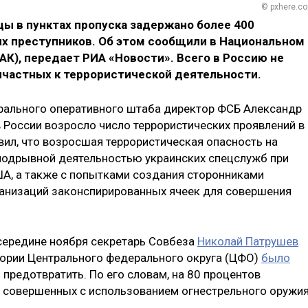
© pxhere.c
ы в пунктах пропуска задержано более 400
ых преступников. Об этом сообщили в Национальном
К), передает РИА «Новости». Всего в Россию не
ичастных к террористической деятельности.
рального оперативного штаба директор ФСБ Александр
 в России возросло число террористических проявлений в
вил, что возросшая террористическая опасность на
подрывной деятельностью украинских спецслужб при
ША, а также с попытками создания сторонниками
анизаций законспирированных ячеек для совершения
 середине ноября секретарь Совбеза
Николай Патрушев
итории Центрального федерального округа (ЦФО)
было
ь предотвратить. По его словам, на 80 процентов
, совершенных с использованием огнестрельного оружия