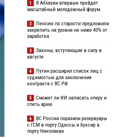
В Абхазии впервые пройдёт
1
масштабный молодёжный форум
Пенсию по старости предложили
2
закрепить на уровне не ниже 40% от
заработка
Законы, вступающие в силу в
3
августе
Путин расширил список лиц с
4
судимостью для заключения
контракта с ВС РФ
Сможет ли ИИ написать оперу и
5
спеть арию
ВС России поразили резервуары
6
с ГСМ в порту Одессы и буксир в
порту Николаева