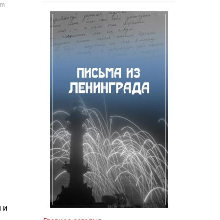
om
 и