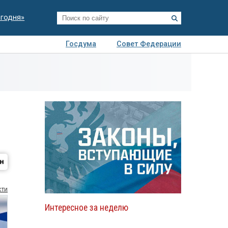
егодня»
Госдума
Совет Федерации
я
Авто
Недвижимость
Технологии
иза
сти
Интересное за неделю