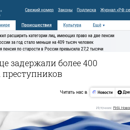
Свежий номер
Законы
Подписка
Журнал «РФ с
ия
и
 мире
Происшествия
Культура
Ещё
Медиацентр
Интервью
Колумнисты
Делова
ил расширить категории лиц, имеющих право на две пенсии
эксперт
оссии за год стало меньше на 409 тысяч человек
я пенсия по старости в России превысила 27,2 тысячи
це задержали более 400
 преступников
Читать нас в
Источник:
РИА Ново