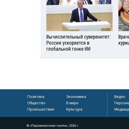
Вычислительный суверенитет:
Врач
Россия ускоряется в
кури
глобальной гонке ИИ
Политика
Экономика
Видео
Общество
В мире
Персон
Происшествия
Культура
Медиац
© «Парламентская газета», 2026 г.