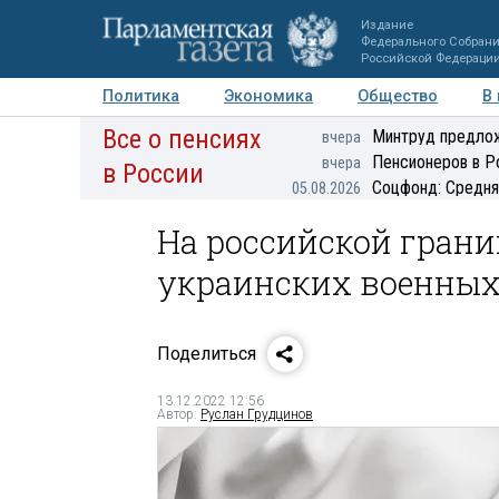
Издание
Федерального Собран
Российской Федераци
Политика
Экономика
Общество
В
Все о пенсиях
Фото
Авторы
Персоны
Мнения
Регионы
Минтруд предлож
вчера
Пенсионеров в Р
вчера
в России
Соцфонд: Средня
05.08.2026
На российской грани
украинских военных
Поделиться
13.12.2022 12:56
Автор:
Руслан Грудцинов