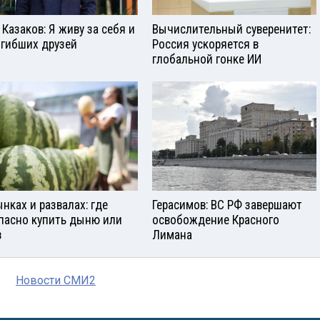
 Казаков: Я живу за себя и
Вычислительный суверенитет:
огибших друзей
Россия ускоряется в
глобальной гонке ИИ
ынках и развалах: где
Герасимов: ВС РФ завершают
пасно купить дыню или
освобождение Красного
з
Лимана
Новости СМИ2