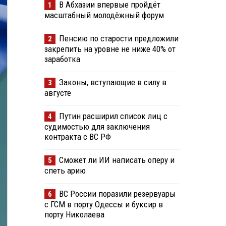
В Абхазии впервые пройдёт
1
масштабный молодёжный форум
Пенсию по старости предложили
2
закрепить на уровне не ниже 40% от
заработка
Законы, вступающие в силу в
3
августе
Путин расширил список лиц с
4
судимостью для заключения
контракта с ВС РФ
Сможет ли ИИ написать оперу и
5
спеть арию
ВС России поразили резервуары
6
с ГСМ в порту Одессы и буксир в
порту Николаева