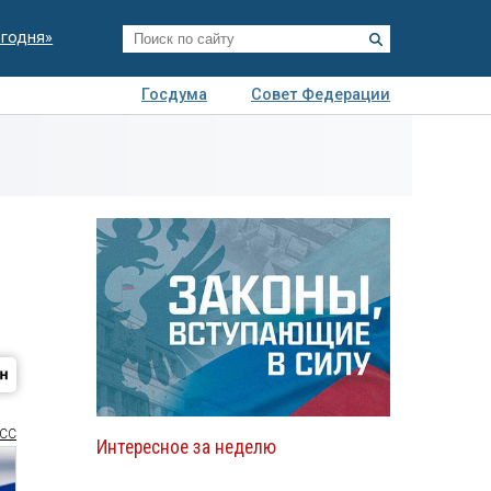
егодня»
Госдума
Совет Федерации
я
Авто
Недвижимость
Технологии
иза
СС
Интересное за неделю