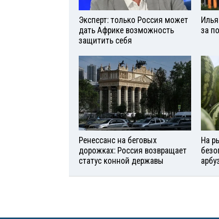
Эксперт: только Россия может
Илья
дать Африке возможность
за п
защитить себя
Ренессанс на беговых
На р
дорожках: Россия возвращает
безо
статус конной державы
арбу