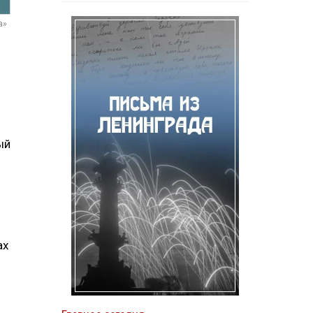
а»
ый
о
ах