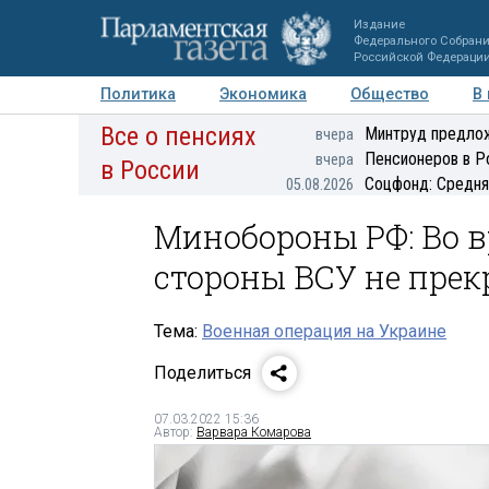
Издание
Федерального Собран
Российской Федераци
Политика
Экономика
Общество
В
Все о пенсиях
Фото
Авторы
Персоны
Мнения
Регионы
Минтруд предлож
вчера
Пенсионеров в Р
вчера
в России
Соцфонд: Средня
05.08.2026
Минобороны РФ: Во 
стороны ВСУ не пре
Тема:
Военная операция на Украине
Поделиться
07.03.2022 15:36
Автор:
Варвара Комарова