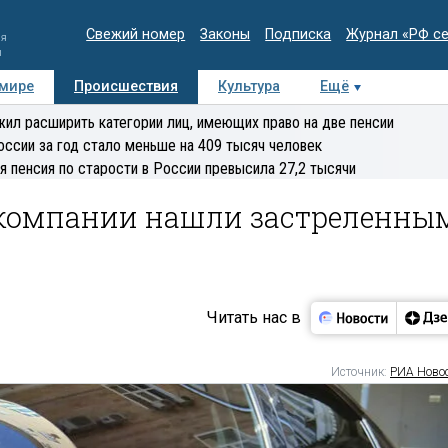
Свежий номер
Законы
Подписка
Журнал «РФ с
ия
и
 мире
Происшествия
Культура
Ещё
Медиацентр
Интервью
Колумнисты
Делова
ил расширить категории лиц, имеющих право на две пенсии
эксперт
оссии за год стало меньше на 409 тысяч человек
я пенсия по старости в России превысила 27,2 тысячи
компании нашли застреленны
Читать нас в
Источник:
РИА Ново