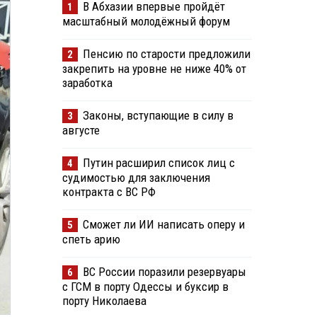
В Абхазии впервые пройдёт
1
масштабный молодёжный форум
Пенсию по старости предложили
2
закрепить на уровне не ниже 40% от
заработка
Законы, вступающие в силу в
3
августе
Путин расширил список лиц с
4
судимостью для заключения
контракта с ВС РФ
Сможет ли ИИ написать оперу и
5
спеть арию
ВС России поразили резервуары
6
с ГСМ в порту Одессы и буксир в
порту Николаева