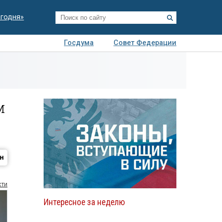
егодня»
Госдума
Совет Федерации
я
Авто
Недвижимость
Технологии
иза
м
сти
Интересное за неделю