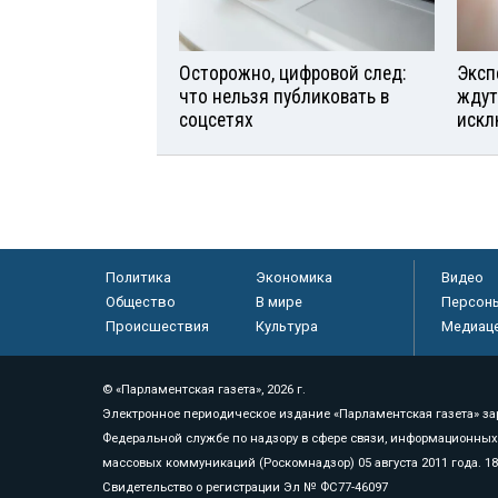
Осторожно, цифровой след:
Эксп
что нельзя публиковать в
ждут
соцсетях
искл
Политика
Экономика
Видео
Общество
В мире
Персон
Происшествия
Культура
Медиац
© «Парламентская газета», 2026 г.
Электронное периодическое издание «Парламентская газета» за
Федеральной службе по надзору в сфере связи, информационных
массовых коммуникаций (Роскомнадзор) 05 августа 2011 года. 1
Свидетельство о регистрации Эл № ФС77-46097