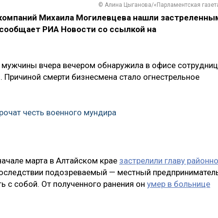
© Алина Цыганова/«Парламентская газет
 компаний Михаила Могилевцева нашли застреленны
 сообщает РИА Новости со ссылкой на
о мужчины вчера вечером обнаружила в офисе сотрудни
. Причиной смерти бизнесмена стало огнестрельное
рочат честь военного мундира
 начале марта в Алтайском крае
застрелили главу районн
оследствии подозреваемый — местный предпринимател
ь с собой. От полученного ранения он
умер в больнице