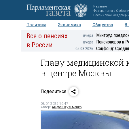
Издание
Федерального Собран
Российской Федераци
Политика
Экономика
Общество
В
Все о пенсиях
Фото
Авторы
Персоны
Мнения
Регионы
Минтруд предлож
вчера
Пенсионеров в Р
вчера
в России
Соцфонд: Средня
05.08.2026
Главу медицинской 
в центре Москвы
Поделиться
03.04.2025 16:47
Автор:
Андрей Кузьменко