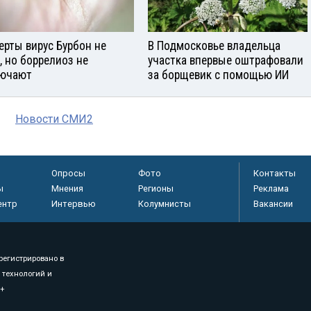
ерты вирус Бурбон не
В Подмосковье владельца
, но боррелиоз не
участка впервые оштрафовали
ючают
за борщевик с помощью ИИ
Новости СМИ2
Опросы
Фото
Контакты
ы
Мнения
Регионы
Реклама
ентр
Интервью
Колумнисты
Вакансии
регистрировано в
 технологий и
8+