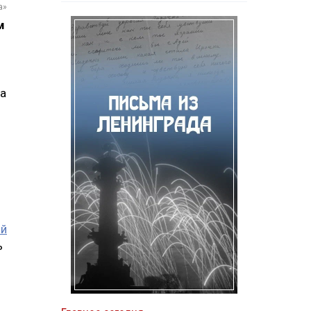
а»
м
ца
ой
ь