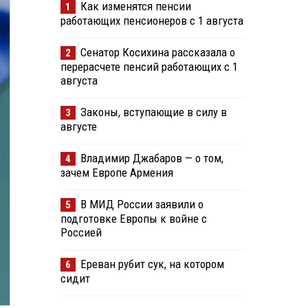
Как изменятся пенсии
1
работающих пенсионеров с 1 августа
Сенатор Косихина рассказала о
2
перерасчете пенсий работающих с 1
августа
Законы, вступающие в силу в
3
августе
Владимир Джабаров — о том,
4
зачем Европе Армения
В МИД России заявили о
5
подготовке Европы к войне с
Россией
Ереван рубит сук, на котором
6
сидит