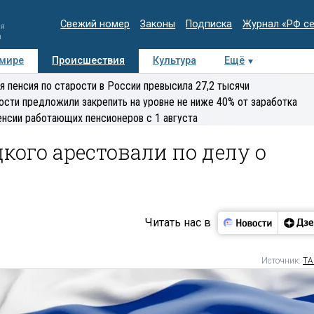
Свежий номер
Законы
Подписка
Журнал «РФ с
ия
и
 мире
Происшествия
Культура
Ещё
Медиацентр
Интервью
Колумнисты
Делова
я пенсия по старости в России превысила 27,2 тысячи
эксперт
ости предложили закрепить на уровне не ниже 40% от заработка
енсии работающих пенсионеров с 1 августа
кого арестовали по делу о
Читать нас в
Источник:
ТА