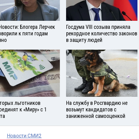
Новости: Блогера Лерчек
Госдума VIII созыва приняла
оворили к пяти годам
рекордное количество законов
вно
в защиту людей
торых льготников
На службу в Росгвардию не
оединят к «Миру» с 1
возьмут кандидатов с
ста
заниженной самооценкой
Новости СМИ2