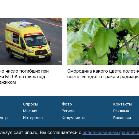
но число погибших при
Смородина какого цвета полезн
ии БПЛА на пляж под
всего: ее едят от рака и радиаци
джиком
Опросы
Фото
Контакты
ы
Мнения
Регионы
Реклама
ентр
Интервью
Колумнисты
Вакансии
льзуя сайт pnp.ru, Вы соглашаетесь с
использованием файлов c