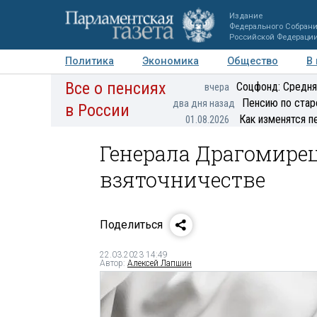
Издание
Федерального Собран
Российской Федераци
Политика
Экономика
Общество
В
Все о пенсиях
Фото
Авторы
Персоны
Мнения
Регионы
Соцфонд: Средня
вчера
Пенсию по стар
два дня назад
в России
Как изменятся п
01.08.2026
Генерала Драгомирец
взяточничестве
Поделиться
22.03.2023 14:49
Автор:
Алексей Лапшин