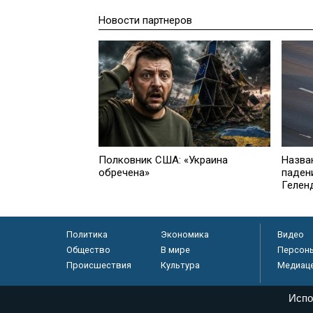
Новости партнеров
Полковник США: «Украина
Назва
обречена»
паден
Гелен
Политика
Экономика
Видео
Общество
В мире
Персон
Происшествия
Культура
Медиац
Испо
© «Парламентская газета», 2026 г.