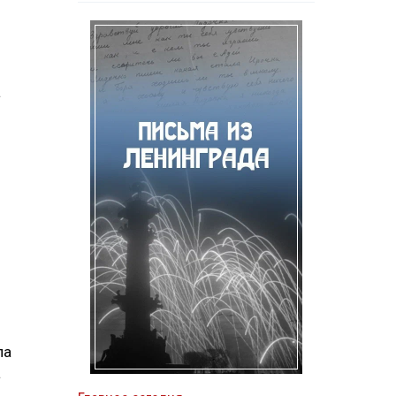
а
ла
а