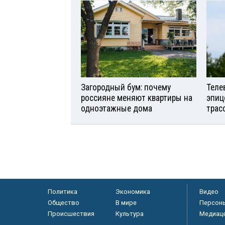
Загородный бум: почему
Теле
россияне меняют квартиры на
эпиц
одноэтажные дома
трас
Политика
Экономика
Видео
Общество
В мире
Персон
Происшествия
Культура
Медиац