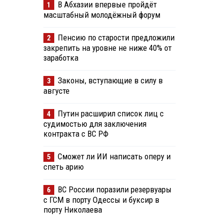
В Абхазии впервые пройдёт
1
масштабный молодёжный форум
Пенсию по старости предложили
2
закрепить на уровне не ниже 40% от
заработка
Законы, вступающие в силу в
3
августе
Путин расширил список лиц с
4
судимостью для заключения
контракта с ВС РФ
Сможет ли ИИ написать оперу и
5
спеть арию
ВС России поразили резервуары
6
с ГСМ в порту Одессы и буксир в
порту Николаева