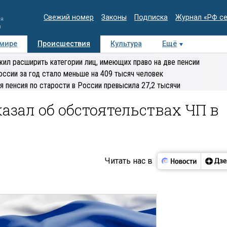
Свежий номер
Законы
Подписка
Журнал «РФ с
ия
и
 мире
Происшествия
Культура
Ещё
Медиацентр
Интервью
Колумнисты
Делова
ил расширить категории лиц, имеющих право на две пенсии
эксперт
оссии за год стало меньше на 409 тысяч человек
я пенсия по старости в России превысила 27,2 тысячи
казал об обстоятельствах ЧП в
Читать нас в