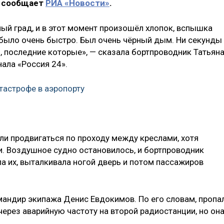
, сообщает
РИА «Новости»
.
ьный град, и в этот момент произошёл хлопок, вспышка
е было очень быстро. Был очень чёрный дым. Ни секунды
, последние которые», — сказала бортпроводник Татьян
нала «Россия 24».
атастрофе в аэропорту
ли продвигаться по проходу между креслами, хотя
. Воздушное судно остановилось, и бортпроводник
ла их, выталкивала ногой дверь и потом пассажиров
андир экипажа Денис Евдокимов. По его словам, пропа
через аварийную частоту на второй радиостанции, но он
.