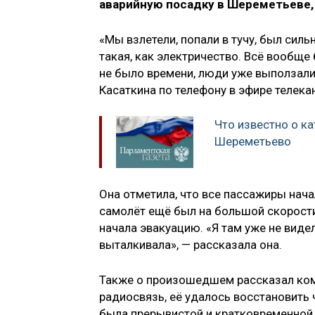
аварийную посадку в Шереметьеве
«Мы взлетели, попали в тучу, был сил
такая, как электричество. Всё вообщ
не было времени, люди уже выползали
Касаткина по телефону в эфире телека
Что известно о к
Шереметьево
Она отметила, что все пассажиры нача
самолёт ещё был на большой скорости
начала эвакуацию. «Я там уже не виде
выталкивала», — рассказала она.
Также о произошедшем рассказал ком
радиосвязь, её удалось восстановить 
была прерывистой и кратковременной