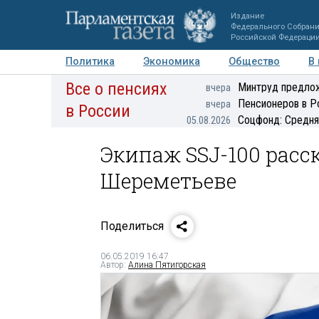
Издание
Федерального Собран
Российской Федераци
Политика
Экономика
Общество
В
Все о пенсиях
Фото
Авторы
Персоны
Мнения
Регионы
Минтруд предлож
вчера
Пенсионеров в Р
вчера
в России
Соцфонд: Средня
05.08.2026
Экипаж SSJ-100 расс
Шереметьеве
Поделиться
06.05.2019 16:47
Автор:
Алина Пятигорская