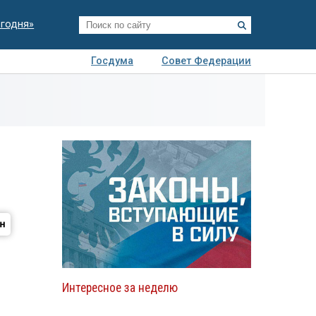
егодня»
Госдума
Совет Федерации
я
Авто
Недвижимость
Технологии
иза
Интересное за неделю