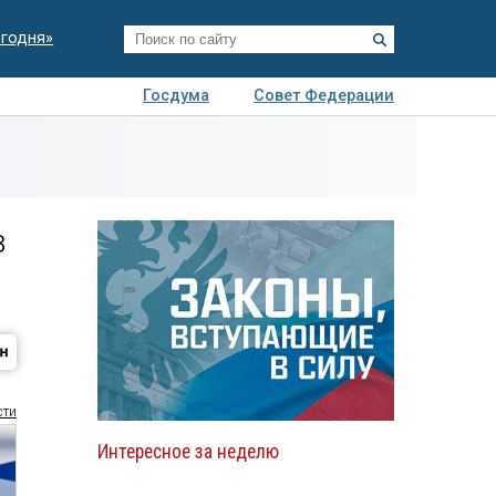
егодня»
Госдума
Совет Федерации
я
Авто
Недвижимость
Технологии
иза
в
сти
Интересное за неделю