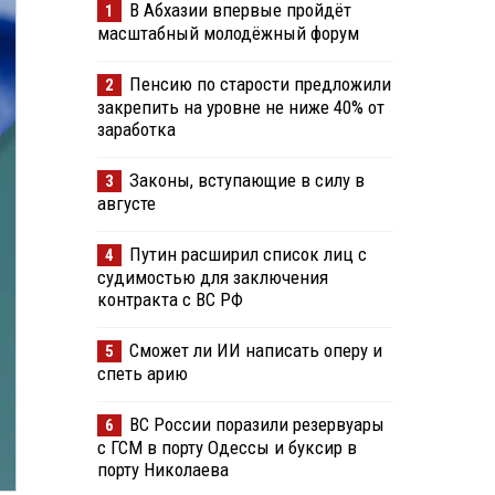
В Абхазии впервые пройдёт
1
масштабный молодёжный форум
Пенсию по старости предложили
2
закрепить на уровне не ниже 40% от
заработка
Законы, вступающие в силу в
3
августе
Путин расширил список лиц с
4
судимостью для заключения
контракта с ВС РФ
Сможет ли ИИ написать оперу и
5
спеть арию
ВС России поразили резервуары
6
с ГСМ в порту Одессы и буксир в
порту Николаева