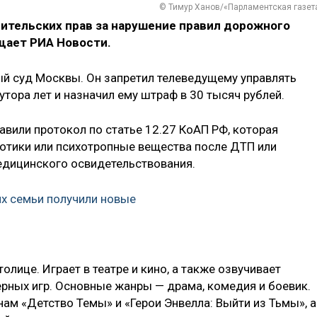
© Тимур Ханов/«Парламентская газет
дительских прав за нарушение правил дорожного
щает РИА Новости.
й суд Москвы. Он запретил телеведущему управлять
тора лет и назначил ему штраф в 30 тысяч рублей.
авили протокол по статье 12.27 КоАП РФ, которая
котики или психотропные вещества после ДТП или
дицинского освидетельствования.
их семьи получили новые
толице. Играет в театре и кино, а также озвучивает
рных игр. Основные жанры — драма, комедия и боевик.
нам «Детство Темы» и «Герои Энвелла: Выйти из Тьмы», а