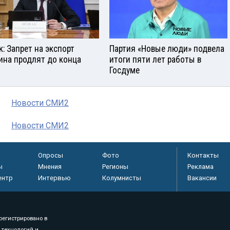
к: Запрет на экспорт
Партия «Новые люди» подвела
ина продлят до конца
итоги пяти лет работы в
Госдуме
Новости СМИ2
Новости СМИ2
Опросы
Фото
Контакты
ы
Мнения
Регионы
Реклама
ентр
Интервью
Колумнисты
Вакансии
регистрировано в
 технологий и