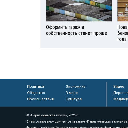
Оформить гараж в
Нова
собственность станет проще
бенз
года
Политика
Экономика
Видео
Общество
В мире
Персон
Происшествия
Культура
Медиац
© «Парламентская газета», 2026 г.
Электронное периодическое издание «Парламентская газета» за
Федеральной службе по надзору в сфере связи, информационных