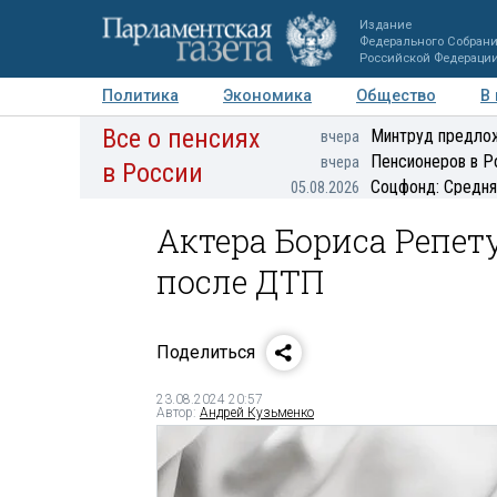
Издание
Федерального Собран
Российской Федераци
Политика
Экономика
Общество
В
Все о пенсиях
Фото
Авторы
Персоны
Мнения
Регионы
Минтруд предлож
вчера
Пенсионеров в Р
вчера
в России
Соцфонд: Средня
05.08.2026
Актера Бориса Репе
после ДТП
Поделиться
23.08.2024 20:57
Автор:
Андрей Кузьменко