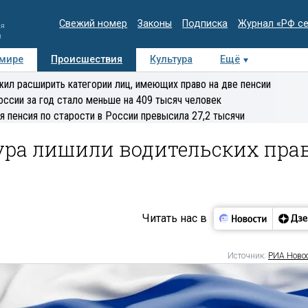
Свежий номер
Законы
Подписка
Журнал «РФ с
ия
и
 мире
Происшествия
Культура
Ещё
Медиацентр
Интервью
Колумнисты
Делова
ил расширить категории лиц, имеющих право на две пенсии
эксперт
оссии за год стало меньше на 409 тысяч человек
я пенсия по старости в России превысила 27,2 тысячи
тура лишили водительских пра
Читать нас в
Источник:
РИА Ново