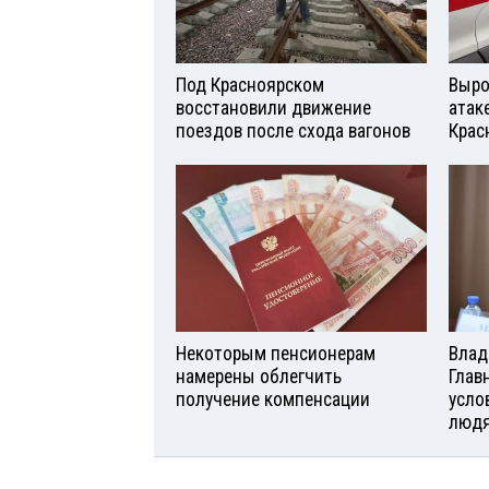
Под Красноярском
Выро
восстановили движение
атаке
поездов после схода вагонов
Крас
Некоторым пенсионерам
Влад
намерены облегчить
Глав
получение компенсации
усло
люд