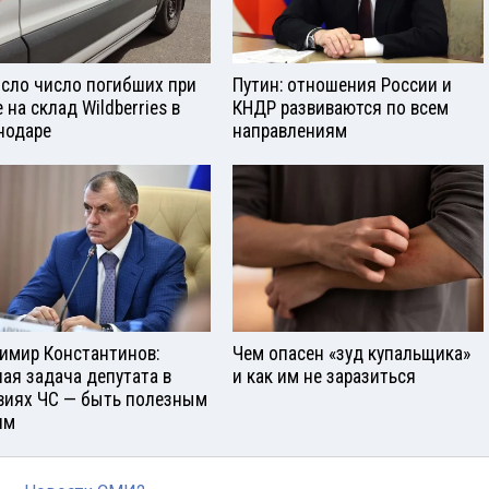
сло число погибших при
Путин: отношения России и
 на склад Wildberries в
КНДР развиваются по всем
нодаре
направлениям
имир Константинов:
Чем опасен «зуд купальщика»
ная задача депутата в
и как им не заразиться
виях ЧС — быть полезным
ям