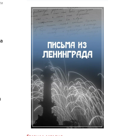
ти
ка
0