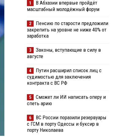
В Абхазии впервые пройдёт
1
масштабный молодёжный форум
Пенсию по старости предложили
2
закрепить на уровне не ниже 40% от
заработка
Законы, вступающие в силу в
3
августе
Путин расширил список лиц с
4
судимостью для заключения
контракта с ВС РФ
Сможет ли ИИ написать оперу и
5
спеть арию
ВС России поразили резервуары
6
с ГСМ в порту Одессы и буксир в
порту Николаева