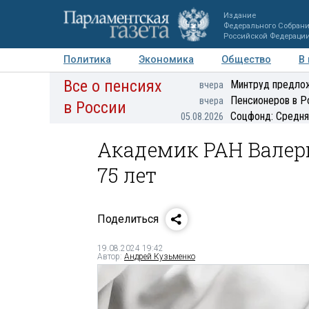
Издание
Федерального Собран
Российской Федераци
Политика
Экономика
Общество
В
Все о пенсиях
Фото
Авторы
Персоны
Мнения
Регионы
Минтруд предлож
вчера
Пенсионеров в Р
вчера
в России
Соцфонд: Средня
05.08.2026
Академик РАН Валери
75 лет
Поделиться
19.08.2024 19:42
Автор:
Андрей Кузьменко