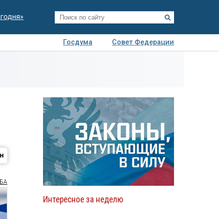
егодня»
Госдума
Совет Федерации
я
Авто
Недвижимость
Технологии
иза
БА
Интересное за неделю