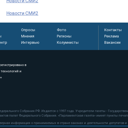
Новости СМИ2
Новости СМИ2
Опросы
Фото
Контакты
ы
Мнения
Регионы
Реклама
ентр
Интервью
Колумнисты
Вакансии
регистрировано в
 технологий и
8+
.
дерального Собрания РФ. Издается с 1997 года. Учредители газеты - Государств
ктов палат Федерального Собрания. «Парламентская газета» имеет пункты печати
оверная информация о принимаемых в стране законах и деятельности депутатов и