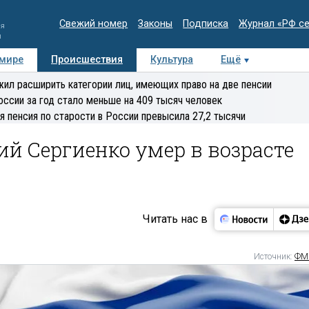
Свежий номер
Законы
Подписка
Журнал «РФ с
ия
и
 мире
Происшествия
Культура
Ещё
Медиацентр
Интервью
Колумнисты
Делова
ил расширить категории лиц, имеющих право на две пенсии
эксперт
оссии за год стало меньше на 409 тысяч человек
я пенсия по старости в России превысила 27,2 тысячи
й Сергиенко умер в возрасте
Читать нас в
Источник:
ФМ