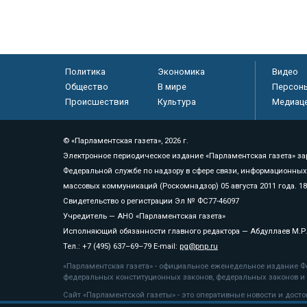
Политика
Экономика
Видео
Общество
В мире
Персон
Происшествия
Культура
Медиац
© «Парламентская газета», 2026 г.
Электронное периодическое издание «Парламентская газета» за
Федеральной службе по надзору в сфере связи, информационных
массовых коммуникаций (Роскомнадзор) 05 августа 2011 года. 1
Свидетельство о регистрации Эл № ФС77-46097
Учредитель — АНО «Парламентская газета»
Исполняющий обязанности главного редактора — Абдуллаев М.Р
Тел.: +7 (495) 637–69–79 E-mail:
pg@pnp.ru
«Парламентская газета» - официальное еженедельное издание Фе
федеральных конституционных законов, федеральных законов и а
Сайт «Парламентской газеты» - это оперативные новости и дост
«Парламентской газеты» активная ссылка на pnp.ru обязательна.