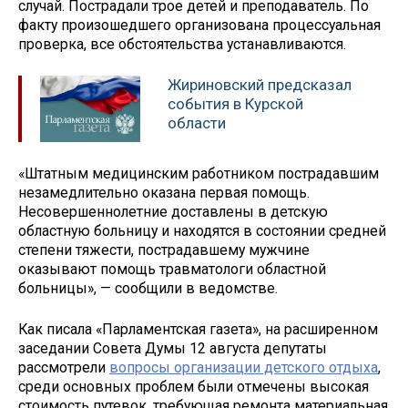
случай. Пострадали трое детей и преподаватель. По
факту произошедшего организована процессуальная
проверка, все обстоятельства устанавливаются.
Жириновский предсказал
события в Курской
области
«Штатным медицинским работником пострадавшим
незамедлительно оказана первая помощь.
Несовершеннолетние доставлены в детскую
областную больницу и находятся в состоянии средней
степени тяжести, пострадавшему мужчине
оказывают помощь травматологи областной
больницы», — сообщили в ведомстве.
Как писала «Парламентская газета», на расширенном
заседании Совета Думы 12 августа депутаты
рассмотрели
вопросы организации детского отдыха
,
среди основных проблем были отмечены высокая
стоимость путевок, требующая ремонта материальная