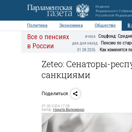
Издание
Федерального Собран
Российской Федераци
Политика
Экономика
Общество
В
Все о пенсиях
Фото
Авторы
Персоны
Мнения
Регионы
Соцфонд: Средня
вчера
Пенсию по стар
два дня назад
в России
Как изменятся п
01.08.2026
Zeteo: Сенаторы-ре
санкциями
Поделиться
07.05.2024 17:05
Автор:
Никита Валюженко