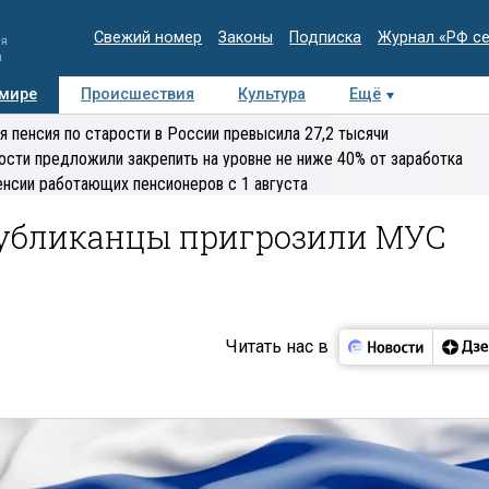
Свежий номер
Законы
Подписка
Журнал «РФ с
ия
и
 мире
Происшествия
Культура
Ещё
Медиацентр
Интервью
Колумнисты
Делова
я пенсия по старости в России превысила 27,2 тысячи
эксперт
ости предложили закрепить на уровне не ниже 40% от заработка
енсии работающих пенсионеров с 1 августа
спубликанцы пригрозили МУС
Читать нас в