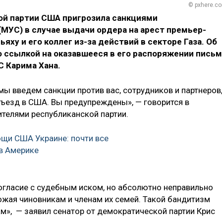
© pxhere.c
кой партии США пригрозила санкциями
МУС) в случае выдачи ордера на арест премьер-
ху и его коллег из-за действий в секторе Газа. Об
о ссылкой на оказавшееся в его распоряжении пись
С Карима Хана.
мы введем санкции против вас, сотрудников и партнеров,
ъезд в США. Вы предупреждены», — говорится в
телями республиканской партии.
щи США Украине: почти все
 в Америке
огласие с судебным иском, но абсолютно неправильно
ожая чиновникам и членам их семей. Такой бандитизм
м», — заявил сенатор от демократической партии Крис