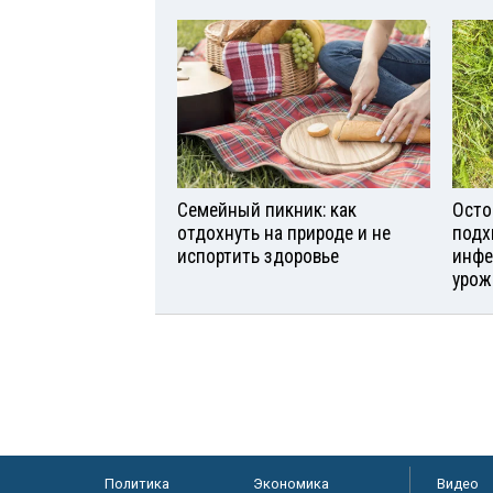
Семейный пикник: как
Осто
отдохнуть на природе и не
подх
испортить здоровье
инфе
урож
Политика
Экономика
Видео