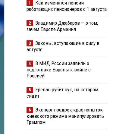
Как изменятся пенсии
1
работающих пенсионеров с 1 августа
Владимир Джабаров — о том,
2
зачем Европе Армения
Законы, вступающие в силу в
3
августе
В МИД России заявили о
4
подготовке Европы к войне с
Россией
Ереван рубит сук, на котором
5
сидит
Эксперт предрек крах попыток
6
киевского режима манипулировать
Трампом