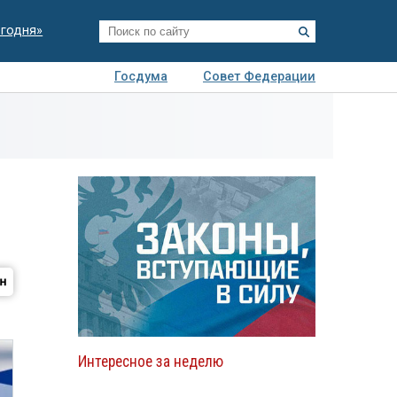
егодня»
Госдума
Совет Федерации
я
Авто
Недвижимость
Технологии
иза
Интересное за неделю