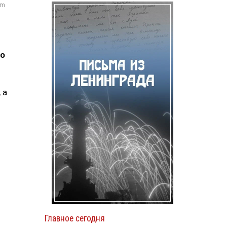
om
мо
 а
Главное сегодня