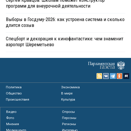
Сергей Кравцов: Школам поможет конструктор
программ для внеурочной деятельности
Выборы в Госдуму-2026: как устроена система и сколько
длится созыв
Спецборт и декорация к кинофантастике: чем знаменит
аэропорт Шереметьево
Политика
Экономика
Общество
В мире
Происшествия
Культура
Видео
Опросы
Фото
Персоны
Мнения
Регионы
Медиацентр
Интервью