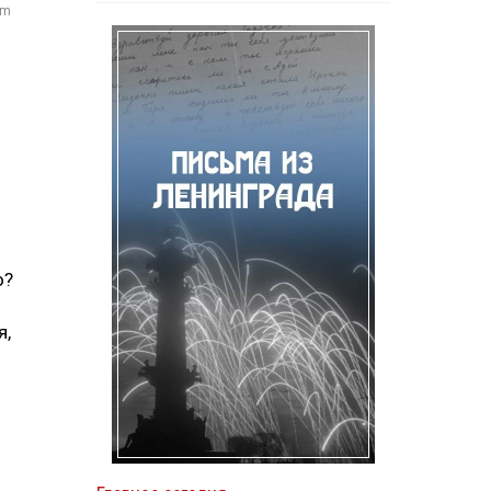
om
о?
я,