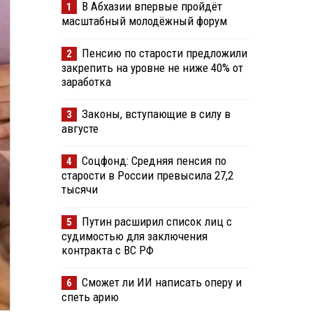
В Абхазии впервые пройдёт
1
масштабный молодёжный форум
Пенсию по старости предложили
2
закрепить на уровне не ниже 40% от
заработка
Законы, вступающие в силу в
3
августе
Соцфонд: Средняя пенсия по
4
старости в России превысила 27,2
тысячи
Путин расширил список лиц с
5
судимостью для заключения
контракта с ВС РФ
Сможет ли ИИ написать оперу и
6
спеть арию