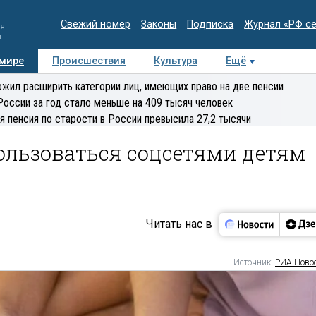
Свежий номер
Законы
Подписка
Журнал «РФ с
ия
и
 мире
Происшествия
Культура
Ещё
Медиацентр
Интервью
Колумнисты
Делова
жил расширить категории лиц, имеющих право на две пенсии
эксперт
России за год стало меньше на 409 тысяч человек
я пенсия по старости в России превысила 27,2 тысячи
ользоваться соцсетями детям
Читать нас в
Источник:
РИА Ново