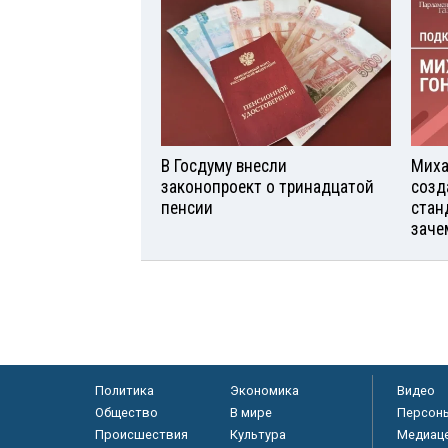
В Госдуму внесли
Миха
законопроект о тринадцатой
созд
пенсии
стан
заче
Политика
Экономика
Видео
Общество
В мире
Персон
Происшествия
Культура
Медиац