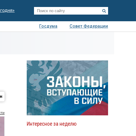
егодня»
Госдума
Совет Федерации
я
Авто
Недвижимость
Технологии
иза
сти
Интересное за неделю