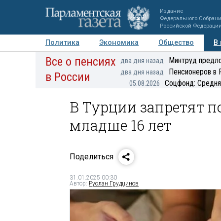
Издание
Федерального Собран
Российской Федераци
Политика
Экономика
Общество
В
Все о пенсиях
Фото
Авторы
Персоны
Мнения
Регионы
Минтруд предло
два дня назад
Пенсионеров в 
два дня назад
в России
Соцфонд: Средня
05.08.2026
В Турции запретят п
младше 16 лет
Поделиться
31.01.2025 00:30
Автор:
Руслан Грудцинов