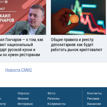
ил Гончаров — о том, как
Общие правила и реестр
ают национальный
депозитариев: как будет
дарт русской кухни и
работать рынок криптовалют
м он нужен ресторанам
Новости СМИ2
Опросы
Фото
Контакты
ы
Мнения
Регионы
Реклама
ентр
Интервью
Колумнисты
Вакансии