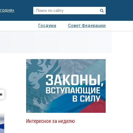
егодня»
Госдума
Совет Федерации
я
Авто
Недвижимость
Технологии
иза
Интересное за неделю