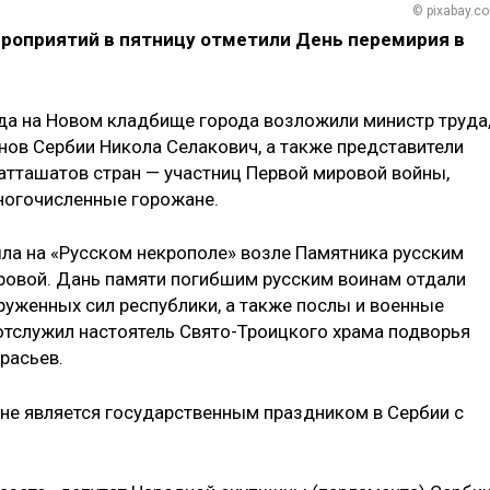
© pixabay.c
роприятий в пятницу отметили День перемирия в
да на Новом кладбище города​ возложили министр труда
нов Сербии Никола Селакович, а также представители
атташатов стран — участниц Первой мировой войны,
ногочисленные горожане.
а на «Русском некрополе» возле​ Памятника русским
ровой. ​Дань памяти погибшим русским воинам отдали
руженных сил республики, а также послы и военные
 отслужил настоятель Свято-Троицкого храма подворья
расьев.
не является государственным праздником в Сербии с