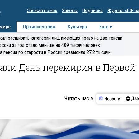
Свежий номер
Законы
Подписка
Журнал «РФ с
ия
и
 мире
Происшествия
Культура
Ещё
Медиацентр
Интервью
Колумнисты
Делова
ил расширить категории лиц, имеющих право на две пенсии
эксперт
оссии за год стало меньше на 409 тысяч человек
я пенсия по старости в России превысила 27,2 тысячи
вали День перемирия в Первой
Читать нас в