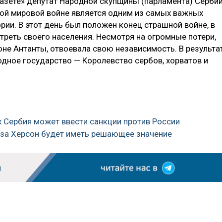
газете» депутат Народной скупщины (парламента) Серби
вой мировой войне является одним из самых важных
рии. В этот день был положен конец страшной войне, в
треть своего населения. Несмотря на​ огромные потери,
не Антанты, отвоевала свою независимость. В результа
дное государство ​— Королевство сербов, хорватов и
ях Сербия может ввести санкции против России
а за Херсон будет иметь решающее значение