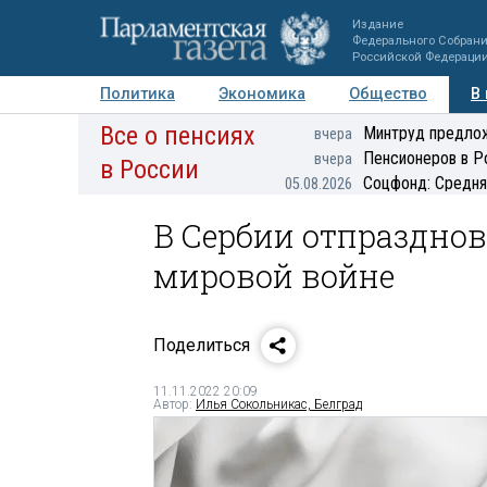
Издание
Федерального Собран
Российской Федераци
Политика
Экономика
Общество
В
Все о пенсиях
Фото
Авторы
Персоны
Мнения
Регионы
Минтруд предлож
вчера
Пенсионеров в Р
вчера
в России
Соцфонд: Средня
05.08.2026
В Сербии отпраздно
мировой войне
Поделиться
11.11.2022 20:09
Автор:
Илья Сокольникас, Белград