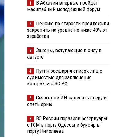
В Абхазии впервые пройдёт
1
масштабный молодёжный форум
Пенсию по старости предложили
2
закрепить на уровне не ниже 40% от
заработка
Законы, вступающие в силу в
3
августе
Путин расширил список лиц с
4
судимостью для заключения
контракта с ВС РФ
Сможет ли ИИ написать оперу и
5
спеть арию
ВС России поразили резервуары
6
с ГСМ в порту Одессы и буксир в
порту Николаева