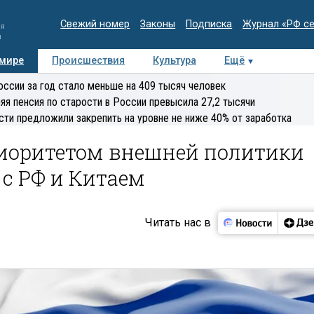
Свежий номер
Законы
Подписка
Журнал «РФ с
ия
и
 мире
Происшествия
Культура
Ещё
Медиацентр
Интервью
Колумнисты
Делова
оссии за год стало меньше на 409 тысяч человек
эксперт
яя пенсия по старости в России превысила 27,2 тысячи
сти предложили закрепить на уровне не ниже 40% от заработка
риоритетом внешней политики
с РФ и Китаем
Читать нас в