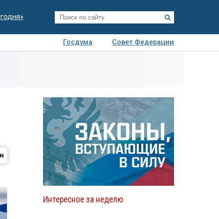
егодня»
Госдума
Совет Федерации
я
Авто
Недвижимость
Технологии
иза
Интересное за неделю