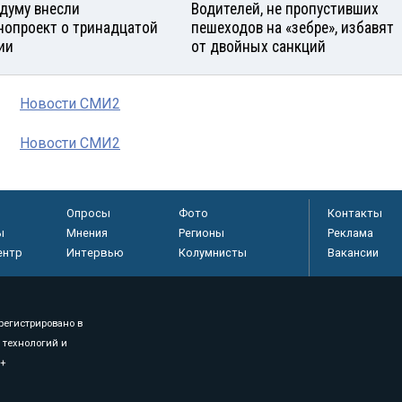
сдуму внесли
Водителей, не пропустивших
нопроект о тринадцатой
пешеходов на «зебре», избавят
ии
от двойных санкций
Новости СМИ2
Новости СМИ2
Опросы
Фото
Контакты
ы
Мнения
Регионы
Реклама
ентр
Интервью
Колумнисты
Вакансии
регистрировано в
 технологий и
8+