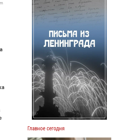
om
а
ка
с
е
Главное сегодня