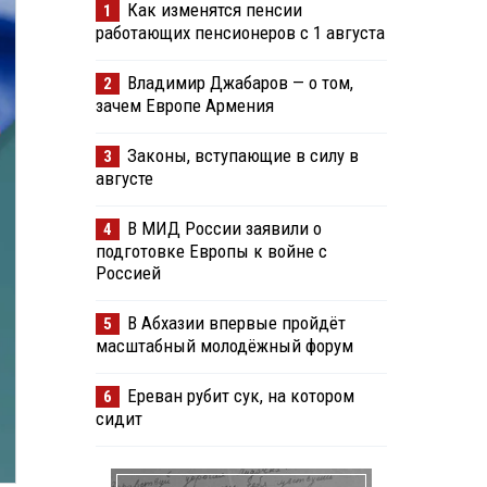
Как изменятся пенсии
1
работающих пенсионеров с 1 августа
Владимир Джабаров — о том,
2
зачем Европе Армения
Законы, вступающие в силу в
3
августе
В МИД России заявили о
4
подготовке Европы к войне с
Россией
В Абхазии впервые пройдёт
5
масштабный молодёжный форум
Ереван рубит сук, на котором
6
сидит