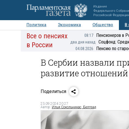
Издание
Федерального Собран
Российской Федераци
Политика
Экономика
Общество
В
Все о пенсиях
Фото
Авторы
Персоны
Мнения
Регионы
Пенсионеров в Р
08:17
Соцфонд: Средн
два дня назад
в России
Пенсию по старо
04.08.2026
В Сербии назвали п
развитие отношений 
Поделиться
23.09.2024 20:27
Автор:
Илья Сокольникас, Белград