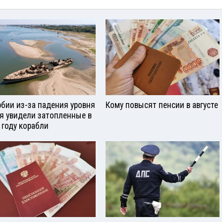
рбии из-за падения уровня
Кому повысят пенсии в августе
я увидели затопленные в
 году корабли