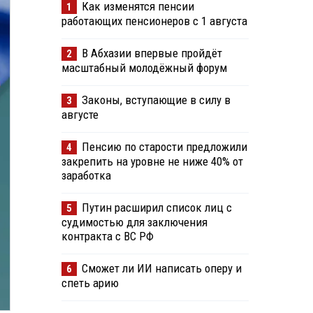
Как изменятся пенсии
1
работающих пенсионеров с 1 августа
В Абхазии впервые пройдёт
2
масштабный молодёжный форум
Законы, вступающие в силу в
3
августе
Пенсию по старости предложили
4
закрепить на уровне не ниже 40% от
заработка
Путин расширил список лиц с
5
судимостью для заключения
контракта с ВС РФ
Сможет ли ИИ написать оперу и
6
спеть арию