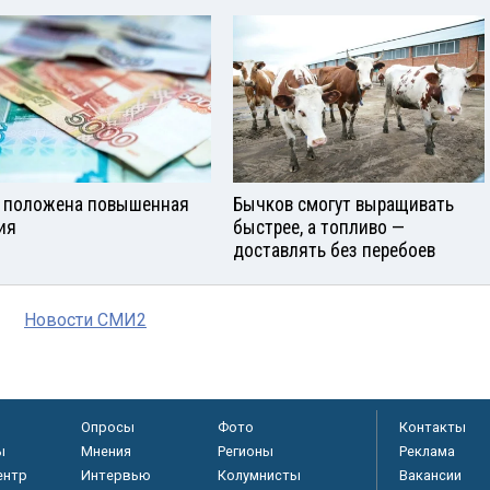
 положена повышенная
Бычков смогут выращивать
ия
быстрее, а топливо —
доставлять без перебоев
Новости СМИ2
Опросы
Фото
Контакты
ы
Мнения
Регионы
Реклама
ентр
Интервью
Колумнисты
Вакансии