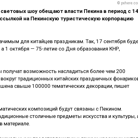
© pxhere.c
 световых шоу обещают власти Пекина в период с 1
о ссылкой на Пекинскую туристическую корпорацию
ачимым для китайцев праздникам. Так, 17 сентября буд
а 1 октября — 75-летие со Дня образования КНР,
цы получат возможность насладиться более чем 200
 вокруг традиционных китайских праздничных фонарико
ашена свыше 100000 тематических декорации, пишет
ематических композиций будут связаны с Пекином.
диционные столичные предметы искусства и культуры, 
в материале.