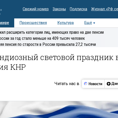
Свежий номер
Законы
Подписка
Журнал «РФ с
ия
и
 мире
Происшествия
Культура
Ещё
Медиацентр
Интервью
Колумнисты
Делова
ил расширить категории лиц, имеющих право на две пенсии
эксперт
оссии за год стало меньше на 409 тысяч человек
яя пенсия по старости в России превысила 27,2 тысячи
андиозный световой праздник 
ния КНР
Читать нас в