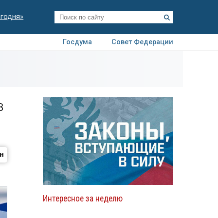
егодня»
Госдума
Совет Федерации
я
Авто
Недвижимость
Технологии
иза
в
Интересное за неделю