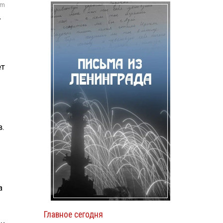
om
4
ет
в.
а
Главное сегодня