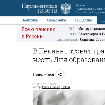
Издание
Федерального Собран
Российской Федераци
Политика
Экономика
Общество
В
Все о пенсиях
Фото
Авторы
Персоны
Мнения
Регионы
Минтруд предлож
20:01
Пенсионеров в Р
08:17
в России
Соцфонд: Средн
два дня назад
В Пекине готовят гр
честь Дня образова
Поделиться
25.08.2024 10:40
Автор:
Иван Антонов, Пекин