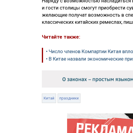
Наряду с возможностью насладиться 
и гости столицы смогут приобрести су
желающие получат возможность в спе
классических китайских ремеслах, пишет
Читайте также:
• Число членов Компартии Китая впл
• В Китае назвали экономические пр
Китай
праздники