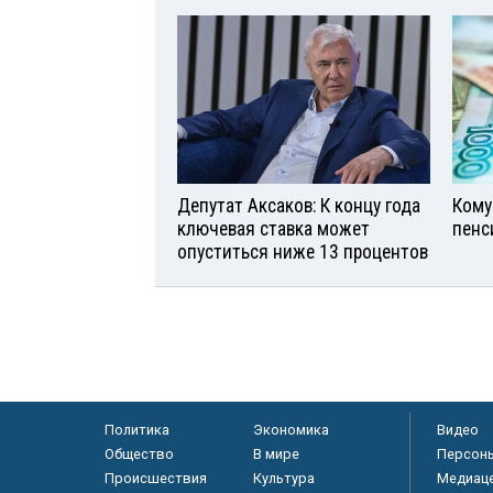
Депутат Аксаков: К концу года
Кому
ключевая ставка может
пенс
опуститься ниже 13 процентов
Политика
Экономика
Видео
Общество
В мире
Персон
Происшествия
Культура
Медиац